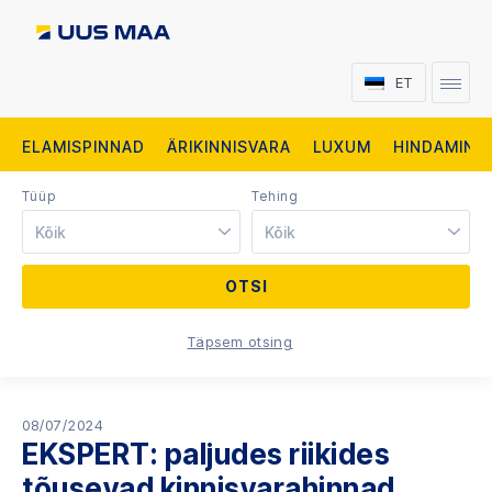
ET
ELAMISPINNAD
ÄRIKINNISVARA
LUXUM
HINDAMINE
Tüüp
Tehing
Kõik
Kõik
Täpsem otsing
08/07/2024
EKSPERT: paljudes riikides
tõusevad kinnisvarahinnad