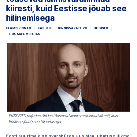
kiiresti, kuid Eestisse jõuab see
hilinemisega
ELAMISPINNAD
KASULIK
KINNISVARATURG
UUDISED
UUS MAA MEEDIAS
EKSPERT: paljudes riikides tõusevad kinnisvarahinnad kiiresti, kuid
Eestisse jõuab see hilinemisega
Eesti suurima kinnisvarabüroo Uus Maa juhatuse liikme