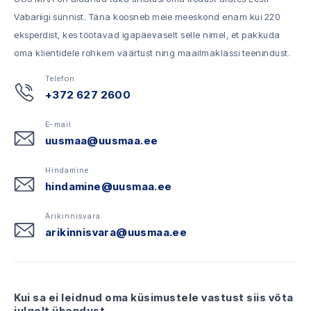
Vabariigi sünnist. Täna koosneb meie meeskond enam kui 220
eksperdist, kes töötavad igapäevaselt selle nimel, et pakkuda
oma klientidele rohkem väärtust ning maailmaklassi teenindust.
Telefon
+372 627 2600
E-mail
uusmaa@uusmaa.ee
Hindamine
hindamine@uusmaa.ee
Ärikinnisvara
arikinnisvara@uusmaa.ee
Kui sa ei leidnud oma küsimustele vastust siis võta
julgelt ühendust