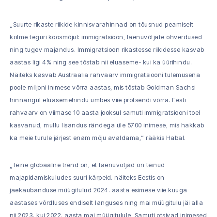
„Suurte rikaste riikide kinnisvarahinnad on tõusnud peamiselt
kolme teguri koosmõjul: immigratsioon, laenuvõtjate ohverdused
ning tugev majandus. Immigratsioon rikastesse riikidesse kasvab
aastas ligi 4% ning see tõstab nii eluaseme- kui ka üürihindu.
Näiteks kasvab Austraalia rahvaarv immigratsiooni tulemusena
poole miljoni inimese võrra aastas, mis tõstab Goldman Sachsi
hinnangul eluasemehindu umbes viie protsendi võrra. Eesti
rahvaarv on viimase 10 aasta jooksul samuti immigratsiooni toel
kasvanud, mullu lisandus rändega üle 5700 inimese, mis hakkab
ka meie turule järjest enam mõju avaldama,“ rääkis Habal.
„Teine globaalne trend on, et laenuvõtjad on teinud
majapidamiskuludes suuri kärpeid. näiteks Eestis on
jaekaubanduse müügitulud 2024. aasta esimese viie kuuga
aastases võrdluses endiselt languses ning mai müügitulu jäi alla
nii 2023. kui 2022. aasta mai müügitulule. Samuti otsivad inimesed