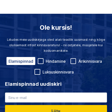
Ole kursis!
Liitudes meie uudiskirjaga oled alati teadlik uusimast ning kõige
olulisemast infost kinnisvaraturul - nii ostjatele, müüjatele kui
koduomanikele.
Elamispinnad
Hindamine
Ärikinnisvara
Luksuskinnisvara
Elamispinnad uudiskiri