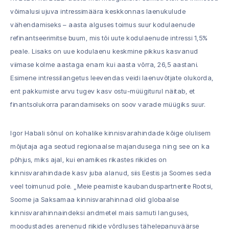
võimalusi ujuva intressimäära keskkonnas laenukulude
vähendamiseks – aasta alguses toimus suur kodulaenude
refinantseerimitse buum, mis tõi uute kodulaenude intressi 1,5%
peale. Lisaks on uue kodulaenu keskmine pikkus kasvanud
viimase kolme aastaga enam kui aasta võrra, 26,5 aastani.
Esimene intressilangetus leevendas veidi laenuvõtjate olukorda,
ent pakkumiste arvu tugev kasv ostu-müügiturul näitab, et
finantsolukorra parandamiseks on soov varade müügiks suur.
Igor Habali sõnul on kohalike kinnisvarahindade kõige olulisem
mõjutaja aga seotud regionaalse majandusega ning see on ka
põhjus, miks ajal, kui enamikes rikastes riikides on
kinnisvarahindade kasv juba alanud, siis Eestis ja Soomes seda
veel toimunud pole. „Meie peamiste kaubanduspartnerite Rootsi,
Soome ja Saksamaa kinnisvarahinnad olid globaalse
kinnisvarahinnaindeksi andmetel mais samuti languses,
moodustades arenenud riikide võrdluses tähelepanuväärse