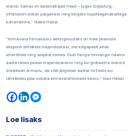
erandi. Samas on baasnäitajad head – tugev tööjõuturg,
inflatsiooni ületav palgakasv ning kõrgete hüpoteegimaksetega
kohanemine,“ rääkis Habal.
“Kinnisvara hinnakasvu eeltingimusteks on meie peamiste
ekspordi sihtriikide majanduskasv, mis kõigepealt aitab
ettevõtteid ning seejärel inimesi. Eesti Panga hinnangul näeme
aasta teises pooles majanduskasvu ning kui globaalne olukord
drastiliselt ei muutu, siis võib järgmisel aastal nii Eestis kui
lähiriikides juba oodata kinnisvarahindade kasvu,“ lisas Habal.
Loe lisaks