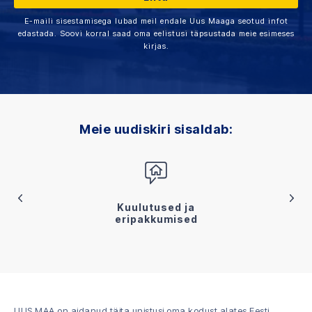
E-maili sisestamisega lubad meil endale Uus Maaga seotud infot
edastada. Soovi korral saad oma eelistusi täpsustada meie esimeses
kirjas.
Meie uudiskiri sisaldab:
Kuulutused ja
eripakkumised
UUS MAA on aidanud täita unistusi oma kodust alates Eesti