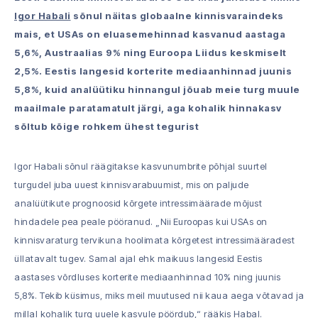
Igor Habali
sõnul näitas globaalne kinnisvaraindeks
mais, et USAs on eluasemehinnad kasvanud aastaga
5,6%, Austraalias 9% ning Euroopa Liidus keskmiselt
2,5%. Eestis langesid korterite mediaanhinnad juunis
5,8%, kuid analüütiku hinnangul jõuab meie turg muule
maailmale paratamatult järgi, aga kohalik hinnakasv
sõltub kõige rohkem ühest tegurist
Igor Habali sõnul räägitakse kasvunumbrite põhjal suurtel
turgudel juba uuest kinnisvarabuumist, mis on paljude
analüütikute prognoosid kõrgete intressimäärade mõjust
hindadele pea peale pööranud. „Nii Euroopas kui USAs on
kinnisvaraturg tervikuna hoolimata kõrgetest intressimääradest
üllatavalt tugev. Samal ajal ehk maikuus langesid Eestis
aastases võrdluses korterite mediaanhinnad 10% ning juunis
5,8%. Tekib küsimus, miks meil muutused nii kaua aega võtavad ja
millal kohalik turg uuele kasvule pöördub,“ rääkis Habal.