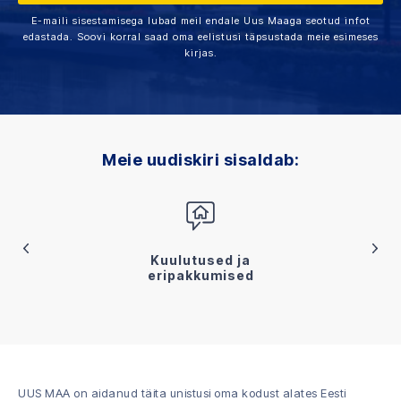
E-maili sisestamisega lubad meil endale Uus Maaga seotud infot
edastada. Soovi korral saad oma eelistusi täpsustada meie esimeses
kirjas.
Meie uudiskiri sisaldab:
Kuulutused ja
eripakkumised
UUS MAA on aidanud täita unistusi oma kodust alates Eesti