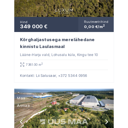
Ruutmeetrihind
Hind
349 000 €
2
0,00 €/m
Kõrghaljastusega merelähedane
kinnistu Laulasmaal
Lääne-Harju vald, Lohusalu küla, Kingu tee 10
2
7381.00 m
Kontakt: Lii Salusaar,
+372 5344 0956
Maa
Ärimaa