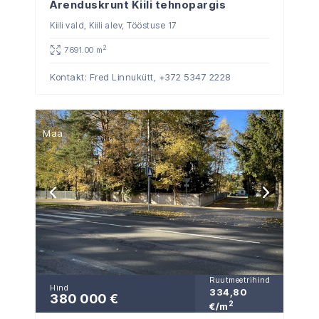
Arenduskrunt Kiili tehnopargis
Kiili vald, Kiili alev, Tööstuse 17
2
7691.00 m
Kontakt: Fred Linnukütt,
+372 5347 2228
Maa
Ruutmeetrihind
Hind
334,80
380 000 €
2
€/m