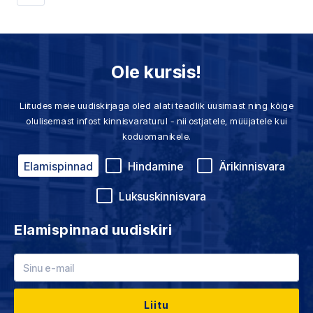
»
Ole kursis!
Liitudes meie uudiskirjaga oled alati teadlik uusimast ning kõige
olulisemast infost kinnisvaraturul - nii ostjatele, müüjatele kui
koduomanikele.
Elamispinnad
Hindamine
Ärikinnisvara
Luksuskinnisvara
Elamispinnad uudiskiri