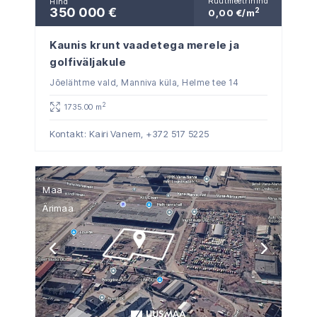
Ruutmeetrihind
Hind
350 000 €
2
0,00 €/m
Kaunis krunt vaadetega merele ja
golfiväljakule
Jõelähtme vald, Manniva küla, Helme tee 14
2
1735.00 m
Kontakt: Kairi Vanem,
+372 517 5225
Maa
Ärimaa