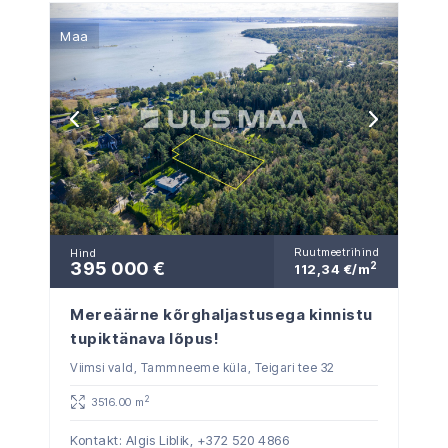
Maa
Ruutmeetrihind
Hind
395 000 €
2
112,34 €/m
Mereäärne kõrghaljastusega kinnistu
tupiktänava lõpus!
Viimsi vald, Tammneeme küla, Teigari tee 32
2
3516.00 m
Kontakt: Algis Liblik,
+372 520 4866