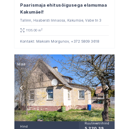
Paarismaja ehitusõigusega elamumaa
Kakumäel!
Tallinn, Haabersti linnaosa, Kakumäe, Vabe tn 3
2
1135.00 m
Kontakt: Maksim Morgunov,
+372 5809 3618
Maa
Ruutmeetrihind
Hind
5 220,39