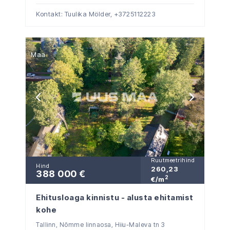
Kontakt: Tuulika Mölder,
+3725112223
Maa
Ruutmeetrihind
Hind
260,23
388 000 €
2
€/m
Ehitusloaga kinnistu - alusta ehitamist
kohe
Tallinn, Nõmme linnaosa, Hiiu-Maleva tn 3