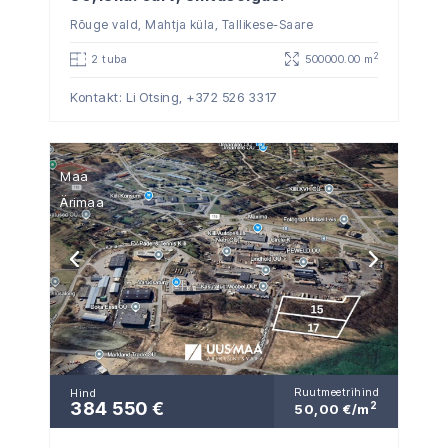
Rõuge vald, Mahtja küla, Tallikese-Saare
2
2 tuba
500000.00 m
Kontakt: Li Otsing,
+372 526 3317
Maa
Ärimaa
Ruutmeetrihind
Hind
384 550 €
2
50,00 €/m