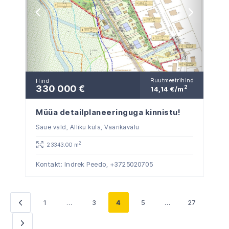
Ruutmeetrihind
Hind
330 000 €
2
14,14 €/m
Müüa detailplaneeringuga kinnistu!
Saue vald, Alliku küla, Vaarikavälu
2
23343.00 m
Kontakt: Indrek Peedo,
+3725020705
1
…
3
4
5
…
27
«
Eelmine
Järgmine