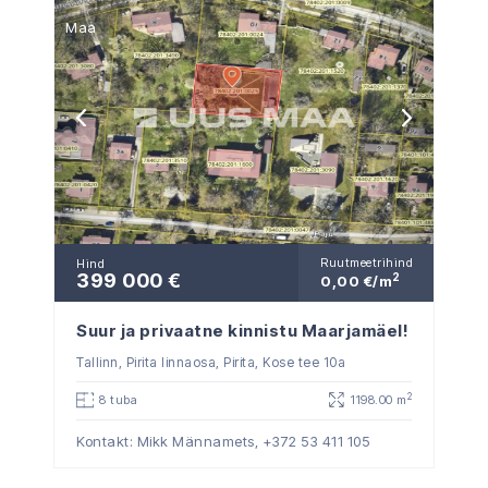
Maa
Ruutmeetrihind
Hind
399 000 €
2
0,00 €/m
Suur ja privaatne kinnistu Maarjamäel!
Tallinn, Pirita linnaosa, Pirita, Kose tee 10a
2
8 tuba
1198.00 m
Kontakt: Mikk Männamets,
+372 53 411 105