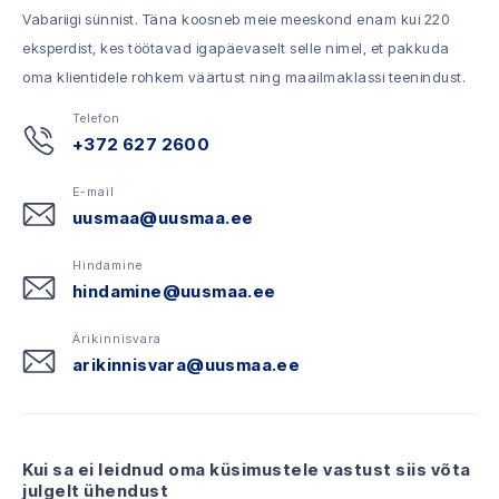
Vabariigi sünnist. Täna koosneb meie meeskond enam kui 220
eksperdist, kes töötavad igapäevaselt selle nimel, et pakkuda
oma klientidele rohkem väärtust ning maailmaklassi teenindust.
Telefon
+372 627 2600
E-mail
uusmaa@uusmaa.ee
Hindamine
hindamine@uusmaa.ee
Ärikinnisvara
arikinnisvara@uusmaa.ee
Kui sa ei leidnud oma küsimustele vastust siis võta
julgelt ühendust