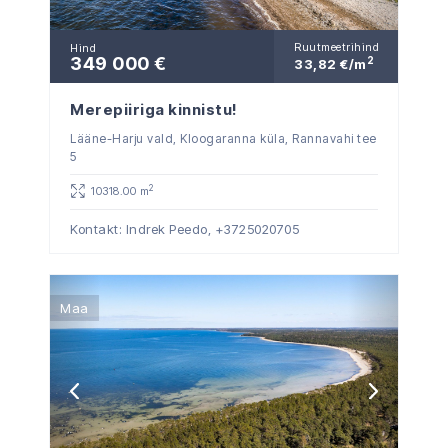
Ruutmeetrihind
Hind
349 000 €
2
33,82 €/m
Merepiiriga kinnistu!
Lääne-Harju vald, Kloogaranna küla, Rannavahi tee
5
2
10318.00 m
Kontakt: Indrek Peedo,
+3725020705
Maa