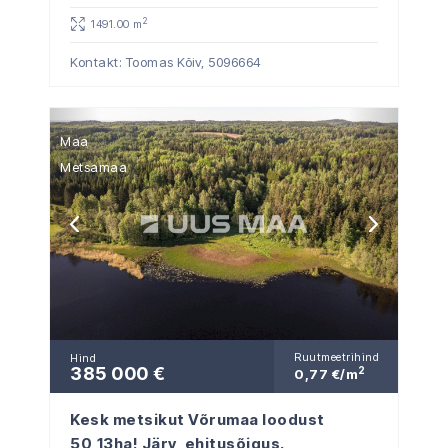
2
1491.00 m
Kontakt: Toomas Kõiv,
5096664
Maa
Metsamaa
Ruutmeetrihind
Hind
385 000 €
2
0,77 €/m
Kesk metsikut Võrumaa loodust
50,13ha! Järv, ehitusõigus.