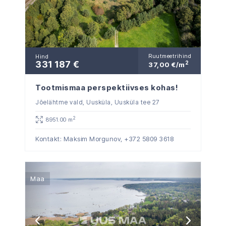
Ruutmeetrihind
Hind
331 187 €
2
37,00 €/m
Tootmismaa perspektiivses kohas!
Jõelähtme vald, Uusküla, Uusküla tee 27
2
8951.00 m
Kontakt: Maksim Morgunov,
+372 5809 3618
Maa