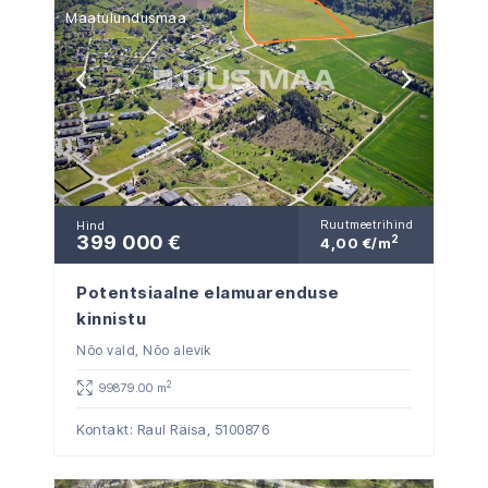
Maatulundusmaa
Ruutmeetrihind
Hind
399 000 €
2
4,00 €/m
Potentsiaalne elamuarenduse
kinnistu
Nõo vald, Nõo alevik
2
99879.00 m
Kontakt: Raul Räisa,
5100876