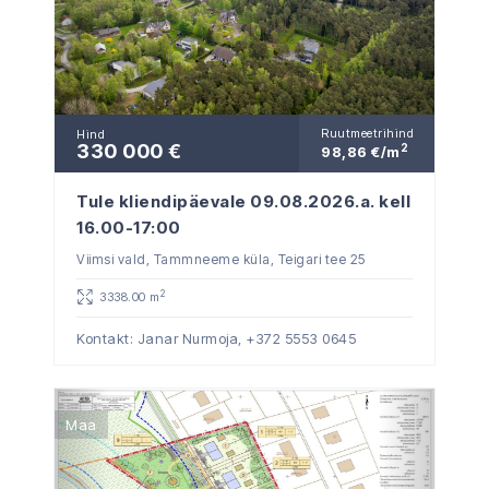
Ruutmeetrihind
Hind
330 000 €
2
98,86 €/m
Tule kliendipäevale 09.08.2026.a. kell
16.00-17:00
Viimsi vald, Tammneeme küla, Teigari tee 25
2
3338.00 m
Kontakt: Janar Nurmoja,
+372 5553 0645
Maa