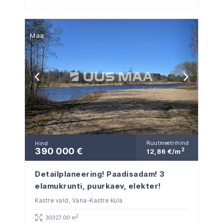
Maa
Ruutmeetrihind
Hind
390 000 €
2
12,86 €/m
Detailplaneering! Paadisadam! 3
elamukrunti, puurkaev, elekter!
Kastre vald, Vana-Kastre küla
2
30327.00 m