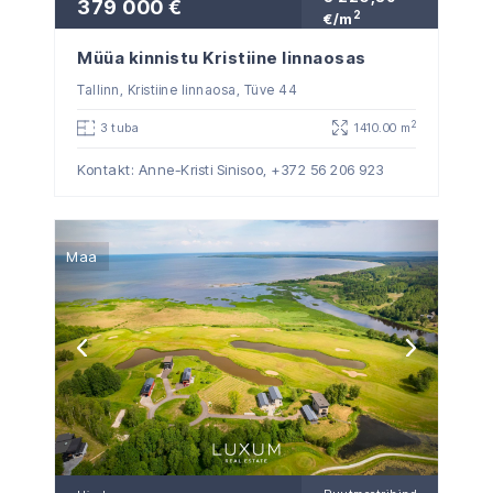
379 000 €
2
€/m
Müüa kinnistu Kristiine linnaosas
Tallinn, Kristiine linnaosa, Tüve 44
2
3 tuba
1410.00 m
Kontakt: Anne-Kristi Sinisoo,
+372 56 206 923
Maa