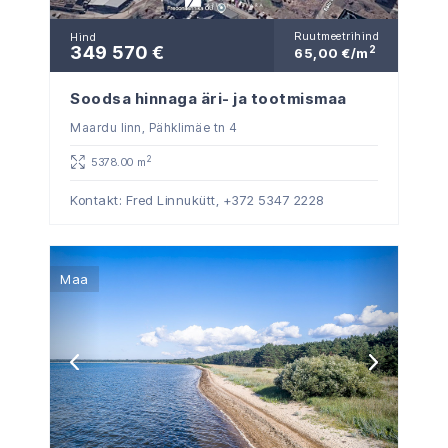
Ruutmeetrihind
Hind
349 570 €
2
65,00 €/m
Soodsa hinnaga äri- ja tootmismaa
Maardu linn, Pähklimäe tn 4
2
5378.00 m
Kontakt: Fred Linnukütt,
+372 5347 2228
Maa