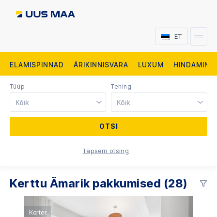
ET
ELAMISPINNAD
ÄRIKINNISVARA
LUXUM
HINDAMINE
Tüüp
Tehing
Kõik
Kõik
Täpsem otsing
Kerttu Ämarik pakkumised (28)
Korter