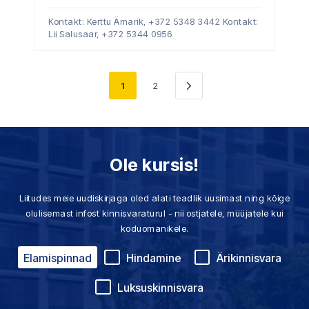
Kontakt: Kerttu Ämarik,
+372 5348 3442
Kontakt:
Lii Salusaar,
+372 5344 0956
1
2
Järgmine
»
Ole kursis!
Liitudes meie uudiskirjaga oled alati teadlik uusimast ning kõige
olulisemast infost kinnisvaraturul - nii ostjatele, müüjatele kui
koduomanikele.
Elamispinnad
Hindamine
Ärikinnisvara
Luksuskinnisvara