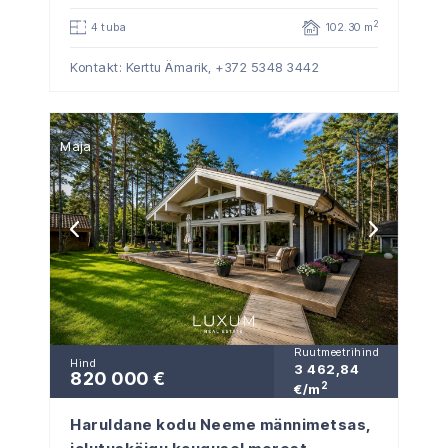
2
4 tuba
102.30 m
Kontakt: Kerttu Ämarik,
+372 5348 3442
Maja
Ruutmeetrihind
Hind
3 462,84
820 000 €
2
€/m
Haruldane kodu Neeme männimetsas,