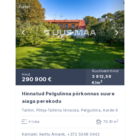
Korter
Ruutmeetrihind
Hind
3 812,58
290 900 €
2
€/m
Hinnatud Pelgulinna piirkonnas suure
aiaga perekodu
Tallinn, Põhja-Tallinna linnaosa, Pelgulinna, Aarde 9
2
4 tuba
76.30 m
Kontakt: Kerttu Ämarik,
+372 5348 3442