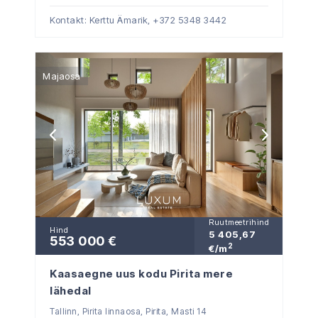
Kontakt: Kerttu Ämarik,
+372 5348 3442
Majaosa
Ruutmeetrihind
Hind
5 405,67
553 000 €
2
€/m
Kaasaegne uus kodu Pirita mere
lähedal
Tallinn, Pirita linnaosa, Pirita, Masti 14