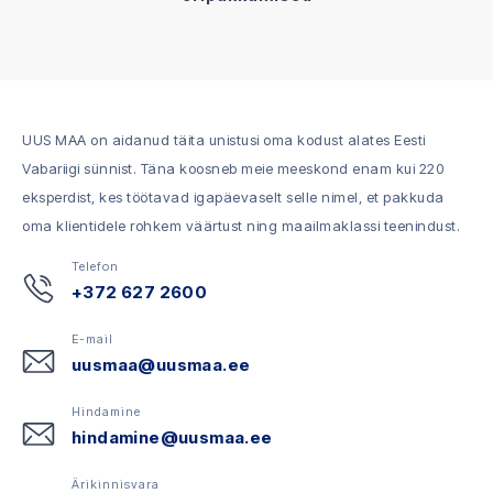
UUS MAA on aidanud täita unistusi oma kodust alates Eesti
Vabariigi sünnist. Täna koosneb meie meeskond enam kui 220
eksperdist, kes töötavad igapäevaselt selle nimel, et pakkuda
oma klientidele rohkem väärtust ning maailmaklassi teenindust.
Telefon
+372 627 2600
E-mail
uusmaa@uusmaa.ee
Hindamine
hindamine@uusmaa.ee
Ärikinnisvara