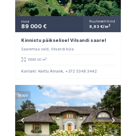
Ruutmeetrihind
Hind
89 000 €
2
8,83 €/m
Kinnistu päikselisel Vilsandi saarel
Saaremaa vald, Vilsandi küla
2
10081.00 m
Kontakt: Kerttu Ämarik,
+372 5348 3442
Maja