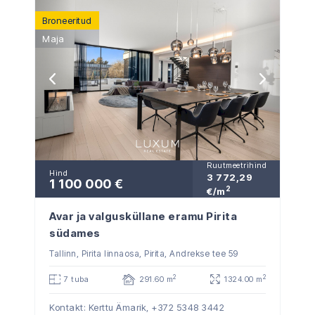
Broneeritud
Maja
Ruutmeetrihind
Hind
3 772,29
1 100 000 €
2
€/m
Avar ja valgusküllane eramu Pirita
südames
Tallinn, Pirita linnaosa, Pirita, Andrekse tee 59
2
2
7 tuba
291.60 m
1324.00 m
Kontakt: Kerttu Ämarik,
+372 5348 3442