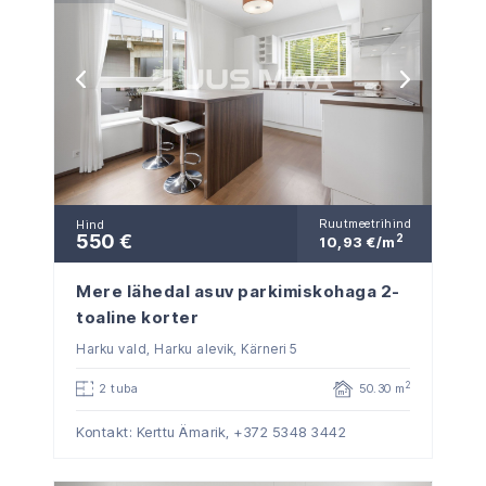
Ruutmeetrihind
Hind
550 €
2
10,93 €/m
Mere lähedal asuv parkimiskohaga 2-
toaline korter
Harku vald, Harku alevik, Kärneri 5
2
2 tuba
50.30 m
Kontakt: Kerttu Ämarik,
+372 5348 3442