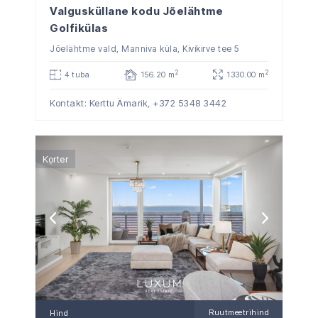
Valgusküllane kodu Jõelähtme
Golfikülas
Jõelähtme vald, Manniva küla, Kivikirve tee 5
2
2
4 tuba
156.20 m
1330.00 m
Kontakt: Kerttu Ämarik,
+372 5348 3442
Korter
Ruutmeetrihind
Hind