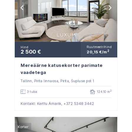
Ruutmeetrihind
Hind
2 500 €
2
20,15 €/m
Mereäärne katusekorter parimate
vaadetega
Tallinn, Pirita linnaosa, Pirita, Supluse pst 1
2
3 tuba
124.10 m
Kontakt: Kerttu Ämarik,
+372 5348 3442
Korter