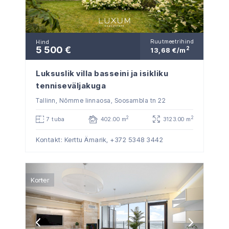
Ruutmeetrihind
Hind
5 500 €
2
13,68 €/m
Luksuslik villa basseini ja isikliku
tenniseväljakuga
Tallinn, Nõmme linnaosa, Soosambla tn 22
2
2
7 tuba
402.00 m
3123.00 m
Kontakt: Kerttu Ämarik,
+372 5348 3442
Korter