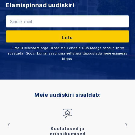
Elamispinnad uudiskiri
E-maili sisestamisega lubad meil endale Uus Maaga seotud infot
edastada. Soovi korral saad oma eelistusi täpsustada meie esimeses
kirjas.
Meie uudiskiri sisaldab:
Kuulutused ja
eripakkumised