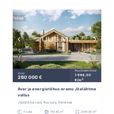
Maja
Ruutmeetrihind
Hind
1 994,30
280 000 €
2
€/m
Avar ja energiatõhus eramu Jõelähtme
vallas
Jõelähtme vald, Ruu küla, Kõrre tee
2
2
4 tuba
140.40 m
2040.00 m