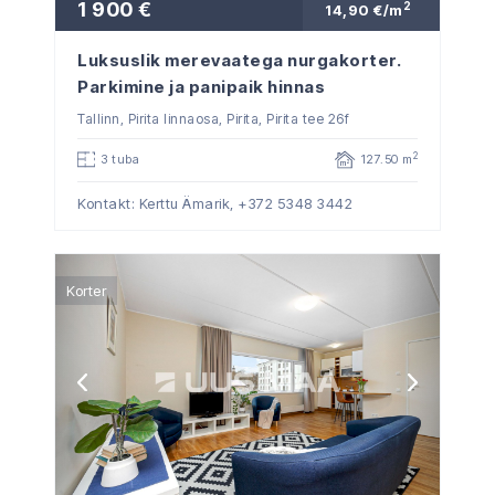
1 900 €
2
14,90 €/m
Luksuslik merevaatega nurgakorter.
Parkimine ja panipaik hinnas
Tallinn, Pirita linnaosa, Pirita, Pirita tee 26f
2
3 tuba
127.50 m
Kontakt: Kerttu Ämarik,
+372 5348 3442
Korter