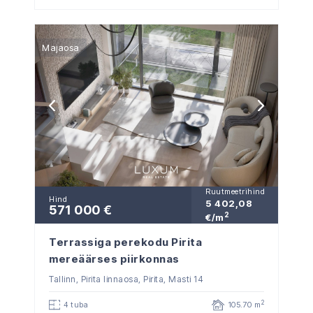
Majaosa
Ruutmeetrihind
Hind
5 402,08
571 000 €
2
€/m
Terrassiga perekodu Pirita
mereäärses piirkonnas
Tallinn, Pirita linnaosa, Pirita, Masti 14
2
4 tuba
105.70 m