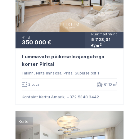
Ruutmeetrihind
Hind
5 728,31
350 000 €
2
€/m
Lummavate päikeseloojangutega
korter Pirital
Tallinn, Pirita linnaosa, Pirita, Supluse pst 1
2
2 tuba
61.10 m
Kontakt: Kerttu Ämarik,
+372 5348 3442
Korter