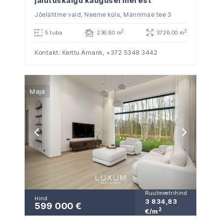
jalutuskäigu kaugusel merest
Jõelähtme vald, Neeme küla, Männimäe tee 3
2
2
5 tuba
236.80 m
3728.00 m
Kontakt: Kerttu Ämarik,
+372 5348 3442
Maja
Ruutmeetrihind
Hind
3 834,83
599 000 €
2
€/m