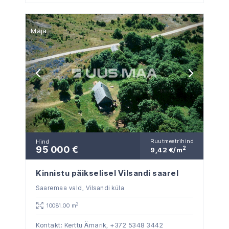
Maja
Ruutmeetrihind
Hind
95 000 €
2
9,42 €/m
Kinnistu päikselisel Vilsandi saarel
Saaremaa vald, Vilsandi küla
2
10081.00 m
Kontakt: Kerttu Ämarik,
+372 5348 3442