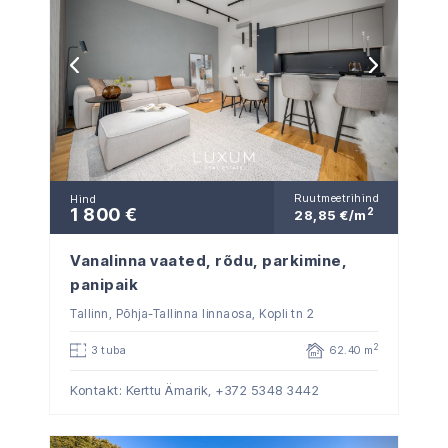
Ruutmeetrihind
Hind
1 800 €
2
28,85 €/m
Vanalinna vaated, rõdu, parkimine,
panipaik
Tallinn, Põhja-Tallinna linnaosa, Kopli tn 2
2
3 tuba
62.40 m
Kontakt: Kerttu Ämarik,
+372 5348 3442