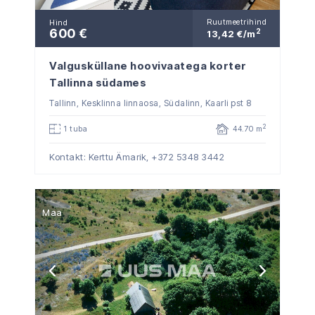
Ruutmeetrihind
Hind
600 €
2
13,42 €/m
Valgusküllane hoovivaatega korter
Tallinna südames
Tallinn, Kesklinna linnaosa, Südalinn, Kaarli pst 8
2
1 tuba
44.70 m
Kontakt: Kerttu Ämarik,
+372 5348 3442
Maa