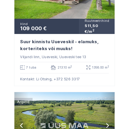
Ruutmeetrihind
Hind
511,50
109 000 €
2
€/m
Suur kinnistu Uueveskil - elamuks,
korteriteks või muuks!
Viljandi linn, Uueveski, Uueveski tee 13
2
2
7 tuba
213.10 m
1358.00 m
Kontakt: Li Otsing,
+372 526 3317
Äripind