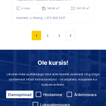
2
2
4 tuba
146.80 m
1241.00 m
Kontakt: Li Otsing,
+372 526 3317
1
2
3
Järgmine
»
Ole kursis!
Liitudes meie uudiskirjaga oled alati teadlik uusimast ning kõige
olulisemast infost kinnisvaraturul - nii ostjatele, müüjatele kui
koduomanikele.
Elamispinnad
Hindamine
Ärikinnisvara
Luksuskinnisvara