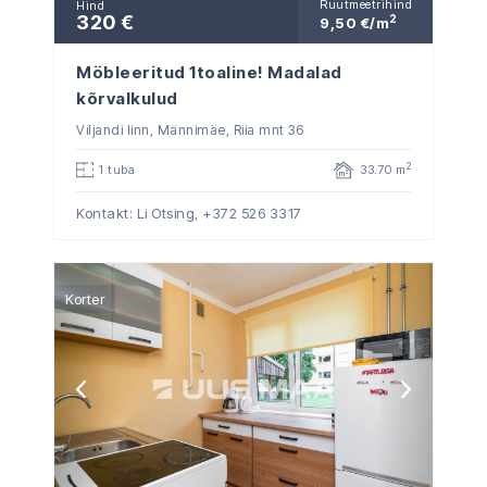
Ruutmeetrihind
Hind
320 €
2
9,50 €/m
Möbleeritud 1toaline! Madalad
kõrvalkulud
Viljandi linn, Männimäe, Riia mnt 36
2
1 tuba
33.70 m
Kontakt: Li Otsing,
+372 526 3317
Korter