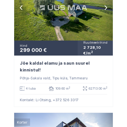
Ruutmeetrihind
Hind
2 728,10
299 000 €
2
€/m
Jõe kaldal elamu ja saun suurel
kinnistul!
Põhja-Sakala vald, Tipu küla, Tammearu
2
2
4 tuba
109.60 m
62713.00 m
Kontakt: Li Otsing,
+372 526 3317
Korter