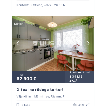
Kontakt: Li Otsing,
+372 526 3317
Korter
Ruutmeetrihind
Hind
1 341,15
62 900 €
2
€/m
2-toaline rõduga korter!
Viljandi linn, Männimäe, Riia mnt 71
2
2 tuba
46.90 m