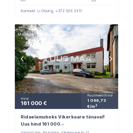
Kontakt: Li Otsing,
+372 526 3317
Majaosa
Ruutmeetrihind
Hind
1 096,73
161 000 €
2
€/m
Ridaelamuboks Vikerkaare tänaval!
Uus hind 161 000.-
Viljandi linn, Paalalinn, Vikerkaare tn 11