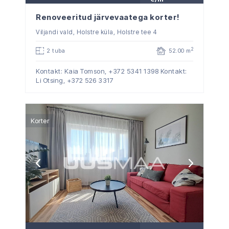
Renoveeritud järvevaatega korter!
Viljandi vald, Holstre küla, Holstre tee 4
2
2 tuba
52.00 m
Kontakt: Kaia Tomson,
+372 5341 1398
Kontakt:
Li Otsing,
+372 526 3317
Korter