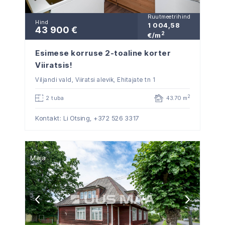
Ruutmeetrihind
Hind
1 004,58
43 900 €
2
€/m
Esimese korruse 2-toaline korter
Viiratsis!
Viljandi vald, Viiratsi alevik, Ehitajate tn 1
2
2 tuba
43.70 m
Kontakt: Li Otsing,
+372 526 3317
Maja