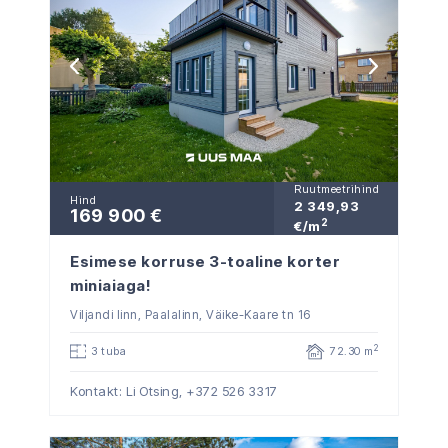
Ruutmeetrihind
Hind
2 349,93
169 900 €
2
€/m
Esimese korruse 3-toaline korter
miniaiaga!
Viljandi linn, Paalalinn, Väike-Kaare tn 16
2
3 tuba
72.30 m
Kontakt: Li Otsing,
+372 526 3317