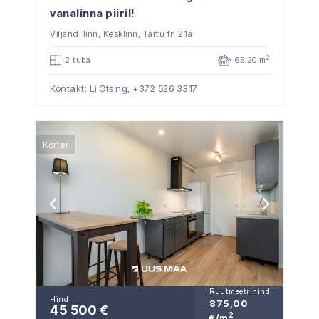
vanalinna piiril!
Viljandi linn, Kesklinn, Tartu tn 21a
2
2 tuba
65.20 m
Kontakt: Li Otsing,
+372 526 3317
Korter
Ruutmeetrihind
Hind
875,00
45 500 €
2
€/m