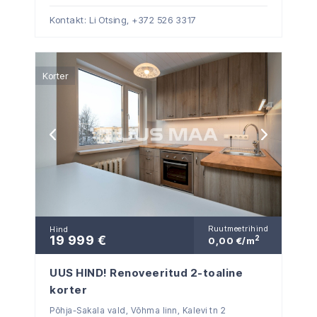
Kontakt: Li Otsing,
+372 526 3317
Korter
Ruutmeetrihind
Hind
19 999 €
2
0,00 €/m
UUS HIND! Renoveeritud 2-toaline
korter
Põhja-Sakala vald, Võhma linn, Kalevi tn 2