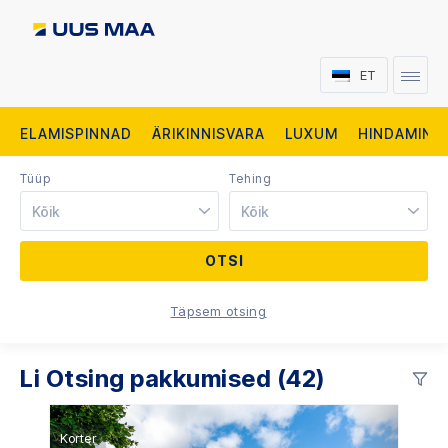
ET
ELAMISPINNAD
ÄRIKINNISVARA
LUXUM
HINDAMINE
Tüüp
Tehing
Kõik
Kõik
Täpsem otsing
Li Otsing pakkumised (42)
Korter