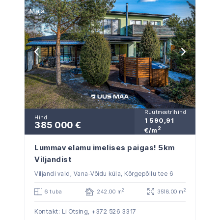
Maja
Ruutmeetrihind
Hind
1 590,91
385 000 €
2
€/m
Lummav elamu imelises paigas! 5km
Viljandist
Viljandi vald, Vana-Võidu küla, Kõrgepõllu tee 6
2
2
6 tuba
242.00 m
3518.00 m
Kontakt: Li Otsing,
+372 526 3317