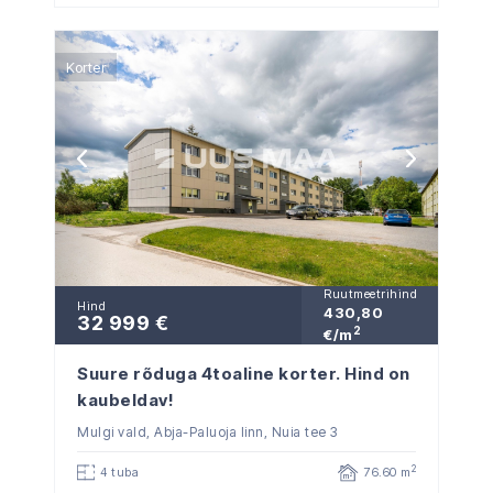
Korter
Ruutmeetrihind
Hind
430,80
32 999 €
2
€/m
Suure rõduga 4toaline korter. Hind on
kaubeldav!
Mulgi vald, Abja-Paluoja linn, Nuia tee 3
2
4 tuba
76.60 m