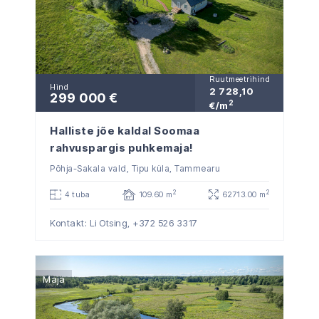
Ruutmeetrihind
Hind
2 728,10
299 000 €
2
€/m
Halliste jõe kaldal Soomaa
rahvuspargis puhkemaja!
Põhja-Sakala vald, Tipu küla, Tammearu
2
2
4 tuba
109.60 m
62713.00 m
Kontakt: Li Otsing,
+372 526 3317
Maja