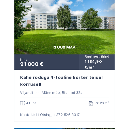
Ruutmeetrihind
Hind
1 184,90
91 000 €
2
€/m
Kahe rõduga 4-toaline korter teisel
korrusel!
Viljandi linn, Männimäe, Riia mnt 32a
2
4 tuba
76.80 m
Kontakt: Li Otsing,
+372 526 3317