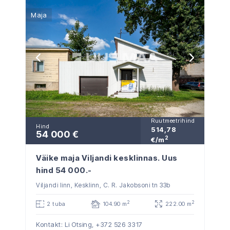
Maja
Ruutmeetrihind
Hind
514,78
54 000 €
2
€/m
Väike maja Viljandi kesklinnas. Uus
hind 54 000.-
Viljandi linn, Kesklinn, C. R. Jakobsoni tn 33b
2
2
2 tuba
104.90 m
222.00 m
Kontakt: Li Otsing,
+372 526 3317