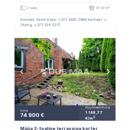
2
2 tuba
47.20 m
Kontakt: Kersti Kukk,
+372 5667 0886
Kontakt: Li
Otsing,
+372 526 3317
Korter
Ruutmeetrihind
Hind
1 148,77
74 900 €
2
€/m
Müüa 2-toaline terrassiga korter