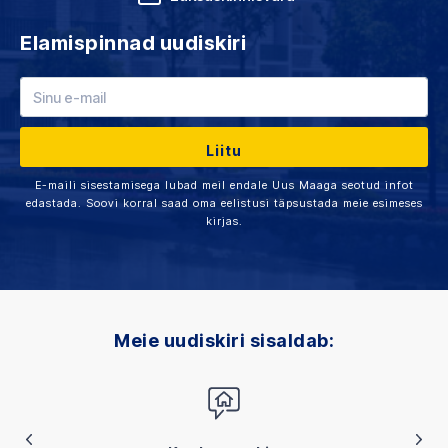
Elamispinnad uudiskiri
E-maili sisestamisega lubad meil endale Uus Maaga seotud infot
edastada. Soovi korral saad oma eelistusi täpsustada meie esimeses
kirjas.
Meie uudiskiri sisaldab: