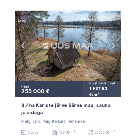
Maja
Ruutmeetrihind
Hind
1 987,53
255 000 €
2
€/m
8.4ha Kariste järve äärne maa, sauna
ja aidaga
Mulgi vald, Päigiste küla, Rehemäe
2
2
3 tuba
128.30 m
83635.00 m