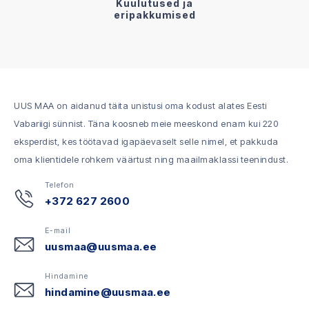
Kuulutused ja
eripakkumised
UUS MAA on aidanud täita unistusi oma kodust alates Eesti
Vabariigi sünnist. Täna koosneb meie meeskond enam kui 220
eksperdist, kes töötavad igapäevaselt selle nimel, et pakkuda
oma klientidele rohkem väärtust ning maailmaklassi teenindust.
Telefon
+372 627 2600
E-mail
uusmaa@uusmaa.ee
Hindamine
hindamine@uusmaa.ee