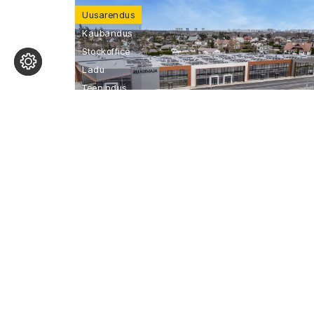
Uusarendus
Kaubandus
Stockoffice
Ladu
Teenindus
Tootmine
Iru Ärimaja
Kontakt: Andi Möller,
+372 5693 8388