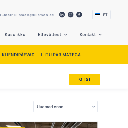
ET
E-mail:
uusmaa@uusmaa.ee
Kasulikku
Ettevõttest
Kontakt
KLIENDIPÄEVAD
LIITU PARIMATEGA
Uuemad enne
ne