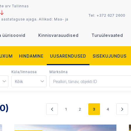
te arv Tallinnas
Tel:
+372 627 2600
 aastataguse ajaga. Allikad: Maa- ja
a üürisoovid
Kinnisvarauudised
Turuülevaated
LUXUM
HINDAMINE
UUSARENDUSED
SISEKUJUNDUS
Küla/linnaosa
Märksõna
Kõik
60)
1
2
3
4
«
Järgmi
Eelmine
»