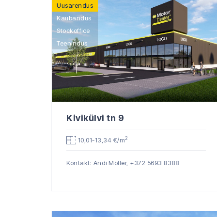
Uusarendus
Kaubandus
Stockoffice
Teenindus
Kivikülvi tn 9
2
10,01-13,34 €/m
Kontakt: Andi Möller,
+372 5693 8388