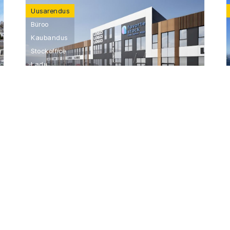
Uusarendus
Büroo
Kaubandus
Stockoffice
Ladu
Tootmine
Mustjõe 39/39a
2
10,50 €/m
Kontakt: Andi Möller,
+372 5693 8388