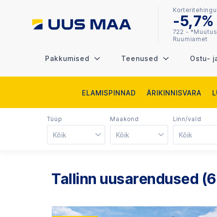
Korteritehingu
-5,7%
722 - *Muutus
Ruumiamet
Pakkumised
Teenused
Ostu- j
ELAMISPINNAD
ÄRIKINNISVARA
Tüüp
Maakond
Linn/vald
Kõik
Kõik
Kõik
Tallinn uusarendused (