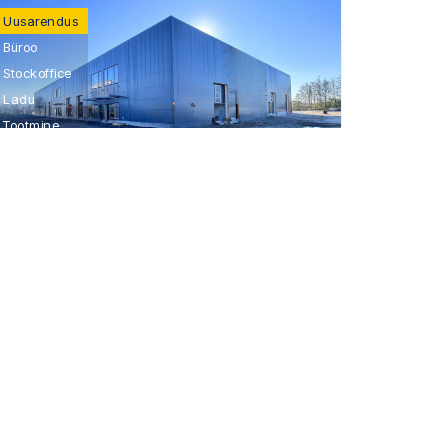
Uusarendus
Büroo
Stockoffice
Ladu
Tootmine
Betooni põik 8
2
8,00-9,00 €/m
Kontakt: Fred Linnukütt,
+372 5347 2228