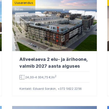
Uusarendus
Büroo
Kaubandus
Teenindus
Allveelaeva 2 elu- ja ärihoone,
valmib 2027 aasta alguses
2
24,00-4 004,75 €/m
Kontakt: Eduard Sorokin,
+372 5622 2256