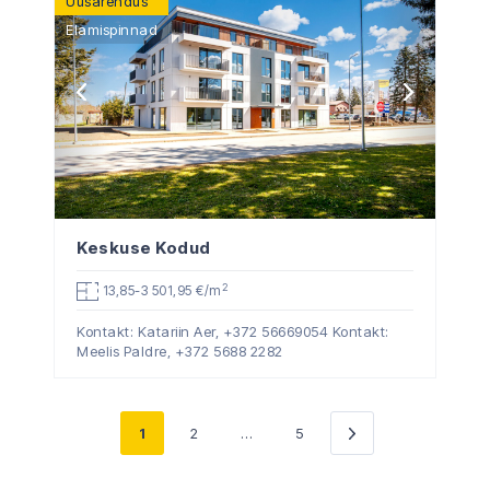
Uusarendus
Elamispinnad
Keskuse Kodud
2
13,85-3 501,95 €/m
Kontakt: Katariin Aer,
+372 56669054
Kontakt:
Meelis Paldre,
+372 5688 2282
1
2
…
5
Järgmine
»