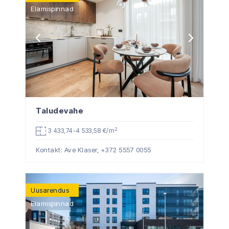
Elamispinnad
Taludevahe
2
3 433,74-4 533,58 €/m
Kontakt: Ave Klaser,
+372 5557 0055
Uusarendus
Elamispinnad