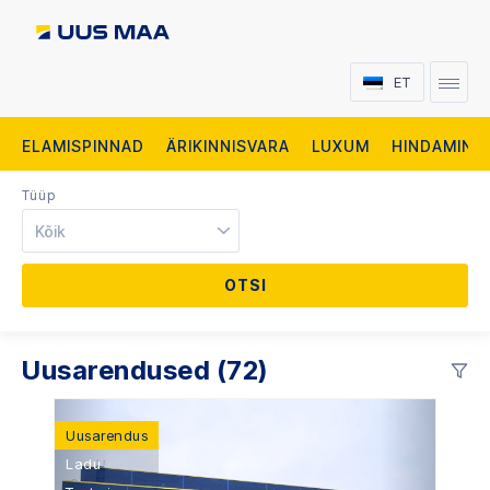
ET
ELAMISPINNAD
ÄRIKINNISVARA
LUXUM
HINDAMINE
Tüüp
Kõik
Uusarendused (72)
Uusarendus
Ladu