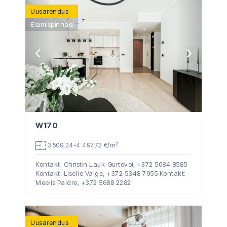
Uusarendus
Elamispinnad
W170
2
3 509,24-4 497,72 €/m
Kontakt: Christin Lauk-Gurtovoi,
+372 5684 8585
Kontakt: Liselle Valge,
+372 5348 7955
Kontakt:
Meelis Paldre,
+372 5688 2282
Uusarendus