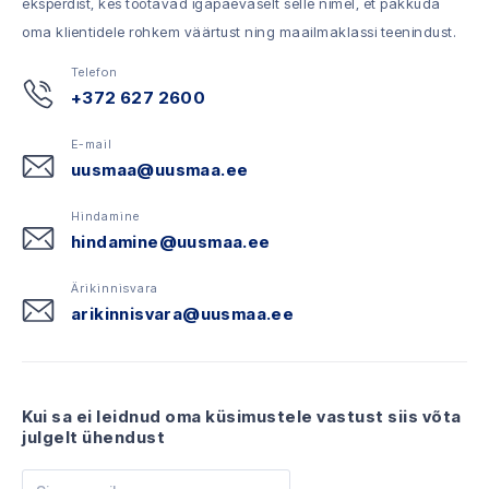
eksperdist, kes töötavad igapäevaselt selle nimel, et pakkuda
oma klientidele rohkem väärtust ning maailmaklassi teenindust.
Telefon
+372 627 2600
E-mail
uusmaa@uusmaa.ee
Hindamine
hindamine@uusmaa.ee
Ärikinnisvara
arikinnisvara@uusmaa.ee
Kui sa ei leidnud oma küsimustele vastust siis võta
julgelt ühendust