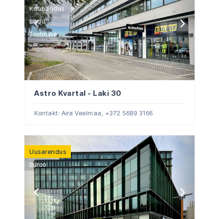
Kaubandus
Ladu
Tootmine
Astro Kvartal - Laki 30
Kontakt: Aira Veelmaa,
+372 5689 3166
Uusarendus
Büroo