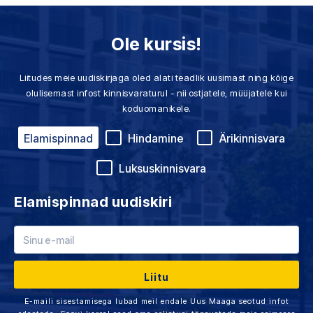
Ole kursis!
Liitudes meie uudiskirjaga oled alati teadlik uusimast ning kõige
olulisemast infost kinnisvaraturul - nii ostjatele, müüjatele kui
koduomanikele.
Elamispinnad
Hindamine
Ärikinnisvara
Luksuskinnisvara
Elamispinnad uudiskiri
E-maili sisestamisega lubad meil endale Uus Maaga seotud infot