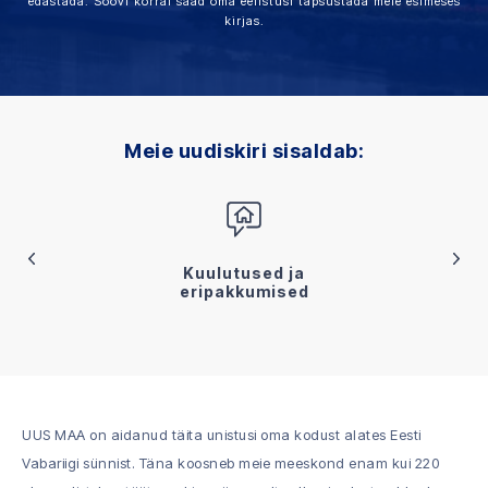
edastada. Soovi korral saad oma eelistusi täpsustada meie esimeses
kirjas.
Meie uudiskiri sisaldab:
Kuulutused ja
eripakkumised
UUS MAA on aidanud täita unistusi oma kodust alates Eesti
Vabariigi sünnist. Täna koosneb meie meeskond enam kui 220