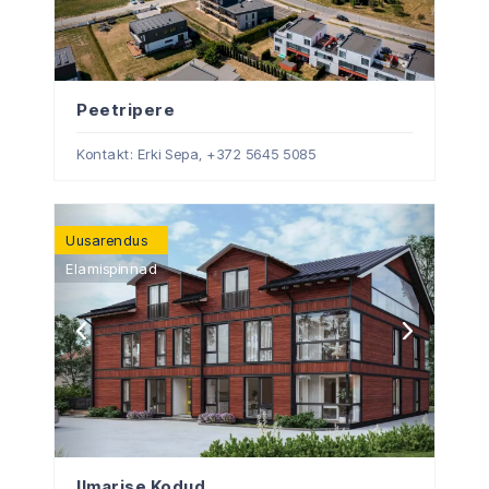
Peetripere
Kontakt: Erki Sepa,
+372 5645 5085
Uusarendus
Elamispinnad
Ilmarise Kodud