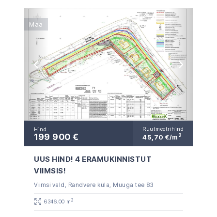
Maa
Ruutmeetrihind
Hind
199 900 €
2
45,70 €/m
UUS HIND! 4 ERAMUKINNISTUT
VIIMSIS!
Viimsi vald, Randvere küla, Muuga tee 83
2
6346.00 m