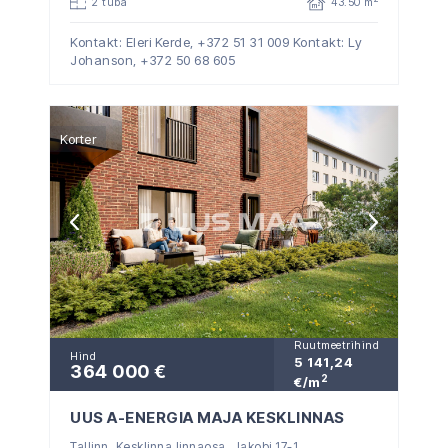
2 tuba
43.50 m
Kontakt: Eleri Kerde,
+372 51 31 009
Kontakt: Ly
Johanson,
+372 50 68 605
Korter
Ruutmeetrihind
Hind
5 141,24
364 000 €
2
€/m
UUS A-ENERGIA MAJA KESKLINNAS
Tallinn, Kesklinna linnaosa, Jakobi 17-1