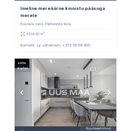
Imeline mereäärne kinnistu pääsuga
merele
Kuusalu vald, Pedaspea küla
2
9526.00 m
Kontakt: Ly Johanson,
+372 50 68 605
Korter
Ruutmeetrihind