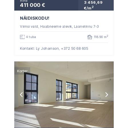
Hind
3 456,69
411 000 €
2
€/m
NÄIDISKODU!
Viimsi vald, Haabneeme alevik, Laanelinnu 7-3
2
4 tuba
118.90 m
Kontakt: Ly Johanson,
+372 50 68 605
Korter