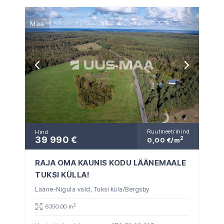
Maa
Ruutmeetrihind
Hind
39 990 €
2
0,00 €/m
RAJA OMA KAUNIS KODU LÄÄNEMAALE
TUKSI KÜLLA!
Lääne-Nigula vald, Tuksi küla/Bergsby
2
6350.00 m