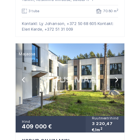
2
3 tuba
70.80 m
Kontakt: Ly Johanson,
+372 50 68 605
Kontakt:
Eleri Kerde,
+372 51 31 009
Majaosa
Ruutmeetrihind
Hind
3 220,47
409 000 €
2
€/m