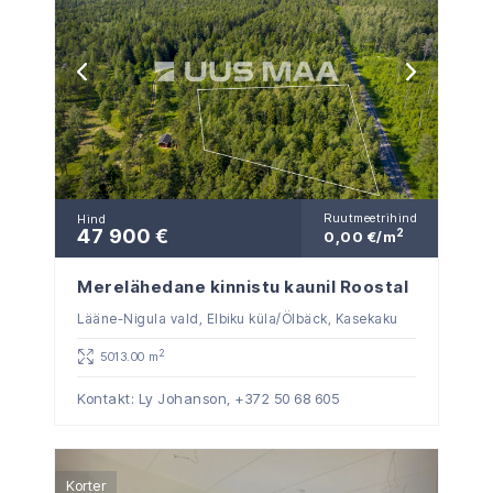
Ruutmeetrihind
Hind
47 900 €
2
0,00 €/m
Merelähedane kinnistu kaunil Roostal
Lääne-Nigula vald, Elbiku küla/Ölbäck, Kasekaku
2
5013.00 m
Kontakt: Ly Johanson,
+372 50 68 605
Korter