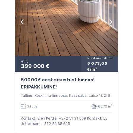
Ruutmeetrihind
Hind
6 073,06
399 000 €
2
€/m
50000€ eest sisustust hinnas!
ERIPAKKUMINE!
Tallinn, Kesklinna linnaosa, Kassisaba, Luise 13/2-6
2
3 tuba
65.70 m
Kontakt: Eleri Kerde,
+372 51 31 009
Kontakt: Ly
Johanson,
+372 50 68 605