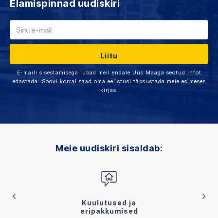
Elamispinnad uudiskiri
E-maili sisestamisega lubad meil endale Uus Maaga seotud infot
edastada. Soovi korral saad oma eelistusi täpsustada meie esimeses
kirjas.
Meie uudiskiri sisaldab:
Kuulutused ja
eripakkumised