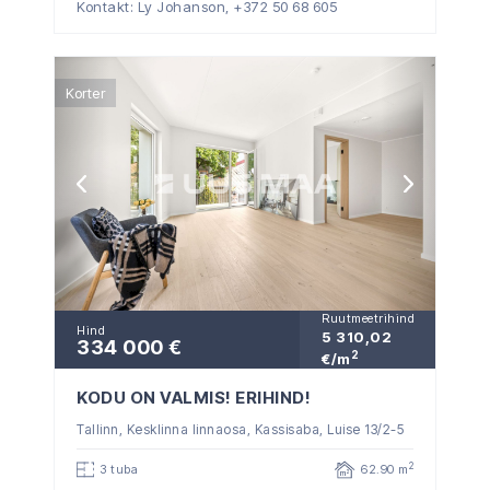
Kontakt: Ly Johanson,
+372 50 68 605
Korter
Ruutmeetrihind
Hind
5 310,02
334 000 €
2
€/m
KODU ON VALMIS! ERIHIND!
Tallinn, Kesklinna linnaosa, Kassisaba, Luise 13/2-5
2
3 tuba
62.90 m