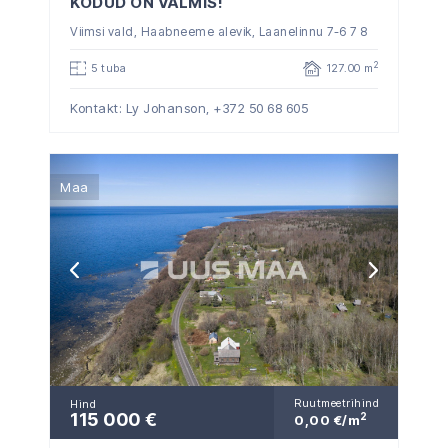
KODUD ON VALMIS!
Viimsi vald, Haabneeme alevik, Laanelinnu 7-6 7 8
2
5 tuba
127.00 m
Kontakt: Ly Johanson,
+372 50 68 605
Maa
Ruutmeetrihind
Hind
115 000 €
2
0,00 €/m