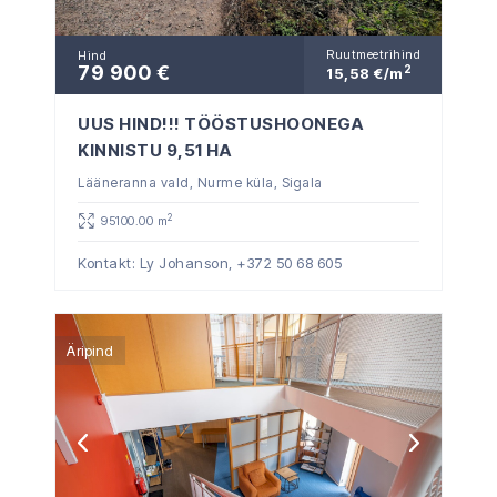
Ruutmeetrihind
Hind
79 900 €
2
15,58 €/m
UUS HIND!!! TÖÖSTUSHOONEGA
KINNISTU 9,51 HA
Lääneranna vald, Nurme küla, Sigala
2
95100.00 m
Kontakt: Ly Johanson,
+372 50 68 605
Äripind