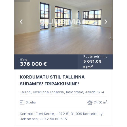
Ruutmeetrihind
Hind
5 081,08
376 000 €
2
€/m
KORDUMATU STIIL TALLINNA
SÜDAMES! ERIPAKKUMINE!
Tallinn, Kesklinna linnaosa, Keldrimäe, Jakobi 17-4
2
3 tuba
74.00 m
Kontakt: Eleri Kerde,
+372 51 31 009
Kontakt: Ly
Johanson,
+372 50 68 605