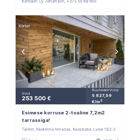
Kontakt: Ly Johanson,
+372 50 68 605
Korter
Ruutmeetrihind
Hind
5 827,59
253 500 €
2
€/m
Esimese korruse 2-toaline 7,2m2
tarrassiga!
Tallinn, Kesklinna linnaosa, Kassisaba, Luise 13/2-2
2