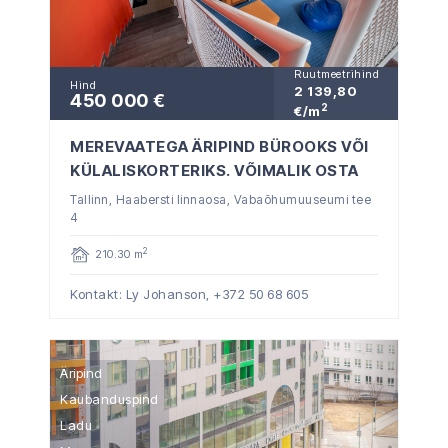
Ruutmeetrihind
Hind
2 139,80
450 000 €
2
€/m
MEREVAATEGA ÄRIPIND BÜROOKS VÕI
KÜLALISKORTERIKS. VÕIMALIK OSTA
Tallinn, Haabersti linnaosa, Vabaõhumuuseumi tee
4
2
210.30 m
Kontakt: Ly Johanson,
+372 50 68 605
Äripind
Kaubanduspind
Ladu