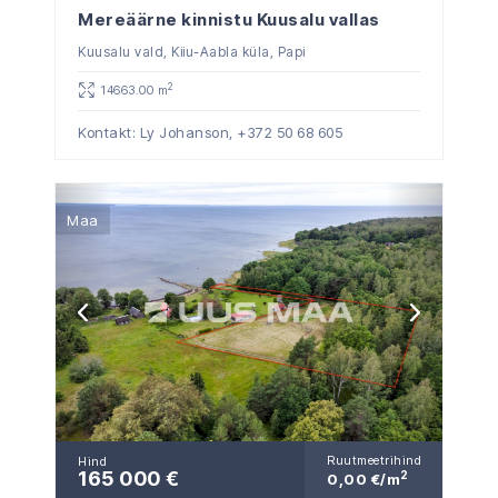
Mereäärne kinnistu Kuusalu vallas
Kuusalu vald, Kiiu-Aabla küla, Papi
2
14663.00 m
Kontakt: Ly Johanson,
+372 50 68 605
Maa
Ruutmeetrihind
Hind
165 000 €
2
0,00 €/m