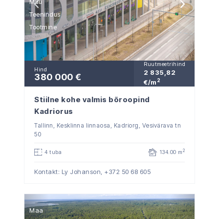
Muu
Teenindus
Tootmine
Ruutmeetrihind
Hind
2 835,82
380 000 €
2
€/m
Stiilne kohe valmis bõroopind
Kadriorus
Tallinn, Kesklinna linnaosa, Kadriorg, Vesivärava tn
50
2
4 tuba
134.00 m
Kontakt: Ly Johanson,
+372 50 68 605
Maa