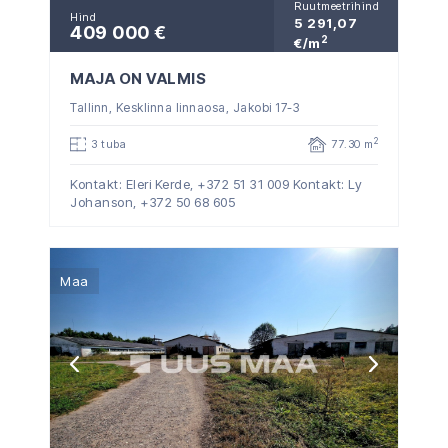
Ruutmeetrihind
Hind
5 291,07
409 000 €
2
€/m
MAJA ON VALMIS
Tallinn, Kesklinna linnaosa, Jakobi 17-3
2
3 tuba
77.30 m
Kontakt: Eleri Kerde,
+372 51 31 009
Kontakt: Ly
Johanson,
+372 50 68 605
Maa