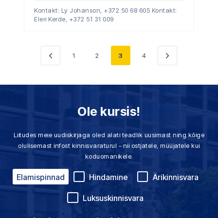
Kontakt: Ly Johanson,
+372 50 68 605
Kontakt:
Eleri Kerde,
+372 51 31 009
1
2
3
4
«
Järgmine
Eelmine
»
Ole kursis!
Liitudes meie uudiskirjaga oled alati teadlik uusimast ning kõige
olulisemast infost kinnisvaraturul - nii ostjatele, müüjatele kui
koduomanikele.
Elamispinnad
Hindamine
Ärikinnisvara
Luksuskinnisvara