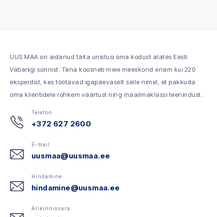
UUS MAA on aidanud täita unistusi oma kodust alates Eesti
Vabariigi sünnist. Täna koosneb meie meeskond enam kui 220
eksperdist, kes töötavad igapäevaselt selle nimel, et pakkuda
oma klientidele rohkem väärtust ning maailmaklassi teenindust.
Telefon
+372 627 2600
E-mail
uusmaa@uusmaa.ee
Hindamine
hindamine@uusmaa.ee
Ärikinnisvara