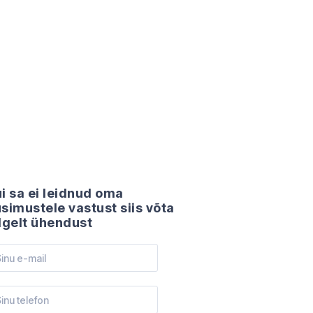
i sa ei leidnud oma
simustele vastust siis võta
lgelt ühendust