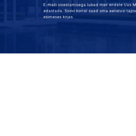
E-maili sisestamisega lubad meil endale Uus 
edastada. Soovi korral saad oma eelistusi täp
esimeses kirjas.