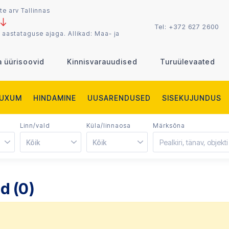
te arv Tallinnas
Tel:
+372 627 2600
 aastataguse ajaga. Allikad: Maa- ja
a üürisoovid
Kinnisvarauudised
Turuülevaated
LUXUM
HINDAMINE
UUSARENDUSED
SISEKUJUNDUS
Linn/vald
Küla/linnaosa
Märksõna
Kõik
Kõik
d (0)