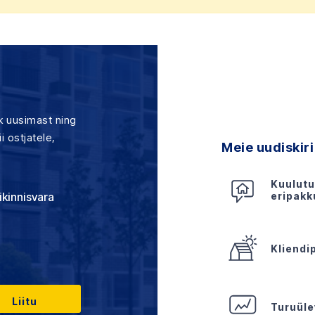
ik uusimast ning
i ostjatele,
Meie uudiskiri
Kuulutu
ikinnisvara
eripak
Kliendi
Turuül