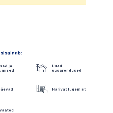
 sisaldab:
sed ja
Uued
kumised
uusarendused
päevad
Harivat lugemist
evaated