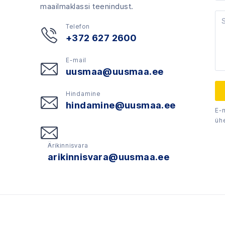
maailmaklassi teenindust.
Telefon
+372 627 2600
E-mail
uusmaa@uusmaa.ee
Hindamine
hindamine@uusmaa.ee
E-
üh
Ärikinnisvara
arikinnisvara@uusmaa.ee