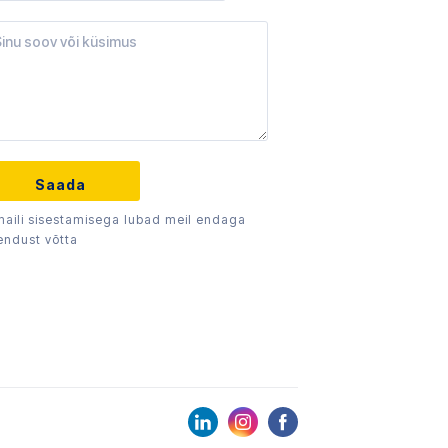
maili sisestamisega lubad meil endaga
endust võtta