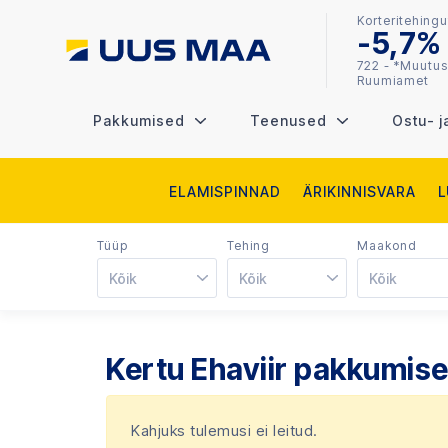
Korteritehingu
-5,7%
722 - *Muutus
Ruumiamet
Pakkumised
Teenused
Ostu- j
ELAMISPINNAD
ÄRIKINNISVARA
Tüüp
Tehing
Maakond
Kõik
Kõik
Kõik
Kertu Ehaviir pakkumise
Kahjuks tulemusi ei leitud.