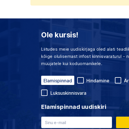
Ole kursis!
Liitudes meie uudiskirjaga oled alati teadl
kõige olulisemast infost kinnisvaraturul - ni
müüjatele kui koduomanikele.
Elamispinnad
Hindamine
Är
Luksuskinnisvara
Elamispinnad uudiskiri