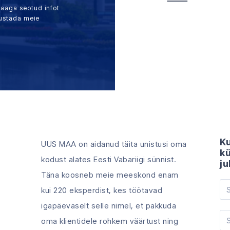
Maaga seotud infot
sustada meie
Ku
UUS MAA on aidanud täita unistusi oma
kü
kodust alates Eesti Vabariigi sünnist.
ju
Täna koosneb meie meeskond enam
kui 220 eksperdist, kes töötavad
igapäevaselt selle nimel, et pakkuda
oma klientidele rohkem väärtust ning