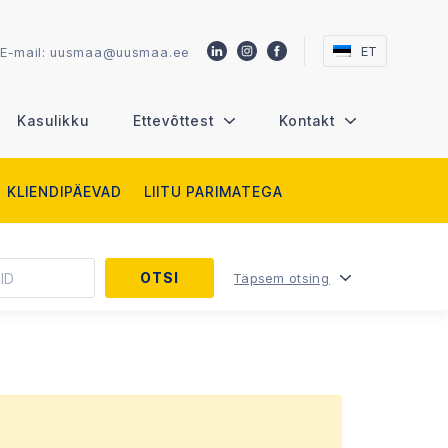
ET
E-mail:
uusmaa@uusmaa.ee
Kasulikku
Ettevõttest
Kontakt
KLIENDIPÄEVAD
LIITU PARIMATEGA
Täpsem otsing