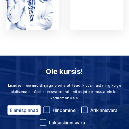
Ole kursis!
Liitudes meie uudiskirjaga oled alati teadlik uusimast ning kõige
olulisemast infost kinnisvaraturul - nii ostjatele, müüjatele kui
koduomanikele.
Elamispinnad
Hindamine
Ärikinnisvara
Luksuskinnisvara