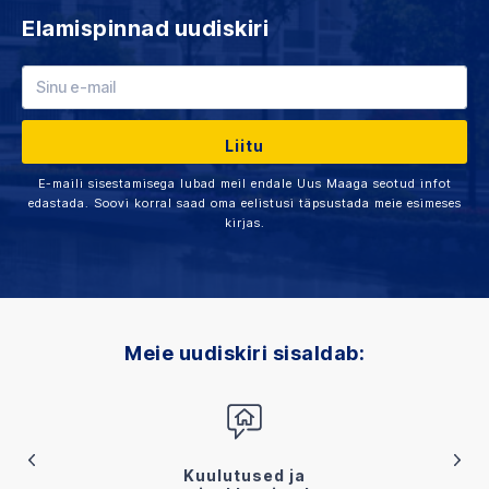
Elamispinnad uudiskiri
E-maili sisestamisega lubad meil endale Uus Maaga seotud infot
edastada. Soovi korral saad oma eelistusi täpsustada meie esimeses
kirjas.
Meie uudiskiri sisaldab:
Kuulutused ja