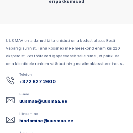
eripakkumised
UUS MAA on aidanud täita unistusi oma kodust alates Eesti
Vabariigi sünnist. Täna koosneb meie meeskond enam kui 220
eksperdist, kes töötavad igapäevaselt selle nimel, et pakkuda
oma klientidele rohkem väärtust ning maailmaklassi teenindust.
Telefon
+372 627 2600
E-mail
uusmaa@uusmaa.ee
Hindamine
hindamine@uusmaa.ee