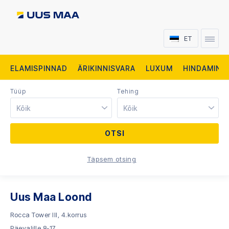
ET
ELAMISPINNAD
ÄRIKINNISVARA
LUXUM
HINDAMINE
Tüüp
Tehing
Kõik
Kõik
Täpsem otsing
Uus Maa Loond
Rocca Tower III, 4.korrus
Päevalille 8-17