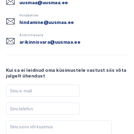
uusmaa@uusmaa.ee
Hindamine
hindamine@uusmaa.ee
Ärikinnisvara
arikinnisvara@uusmaa.ee
Kui sa ei leidnud oma küsimustele vastust siis võta
julgelt ühendust