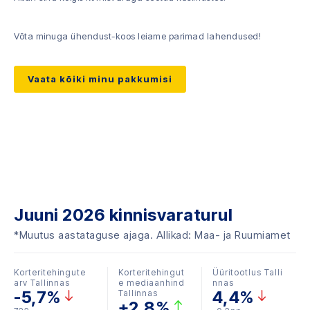
Võta minuga ühendust-koos leiame parimad lahendused!
Vaata kõiki minu pakkumisi
Juuni 2026 kinnisvaraturul
*Muutus aastataguse ajaga. Allikad: Maa- ja Ruumiamet
Korteritehingute
Korteritehingut
Üüritootlus Talli
arv Tallinnas
e mediaanhind
nnas
-5,7%
4,4%
Tallinnas
+2,8%