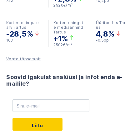
722
-0,2pp
2920€/m²
Korteritehingute
Korteritehingut
Üüritootlus Tart
arv Tartus
e mediaanhind
us
-28,5%
4,8%
Tartus
+1%
103
-0,5pp
2502€/m²
Vaata täpsemalt
Soovid igakuist analüüsi ja infot enda e-
mailile?