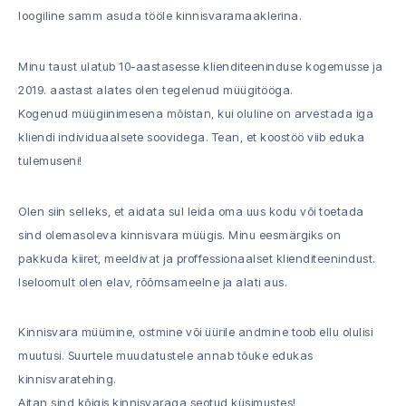
loogiline samm asuda tööle kinnisvaramaaklerina.
Minu taust ulatub 10-aastasesse klienditeeninduse kogemusse ja
2019. aastast alates olen tegelenud müügitööga.
Kogenud müügiinimesena mõistan, kui oluline on arvestada iga
kliendi individuaalsete soovidega. Tean, et koostöö viib eduka
tulemuseni!
Olen siin selleks, et aidata sul leida oma uus kodu või toetada
sind olemasoleva kinnisvara müügis. Minu eesmärgiks on
pakkuda kiiret, meeldivat ja proffessionaalset klienditeenindust.
Iseloomult olen elav, rõõmsameelne ja alati aus.
Kinnisvara müümine, ostmine või üürile andmine toob ellu olulisi
muutusi. Suurtele muudatustele annab tõuke edukas
kinnisvaratehing.
Aitan sind kõigis kinnisvaraga seotud küsimustes!