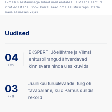
E-maili sisestamisega lubad meil endale Uus Maaga seotud
infot edastada. Soovi korral saad oma eelistusi täpsustada
meie esimeses kirjas.
Uudised
EKSPERT: Jõelähtme ja Viimsi
04
ehituspiirangud ähvardavad
aug.
kinnisvara hinda üles kruvida
Juunikuu turuülevaade: turg oli
03
tavapärane, kuid Pärnus sündis
aug.
rekord