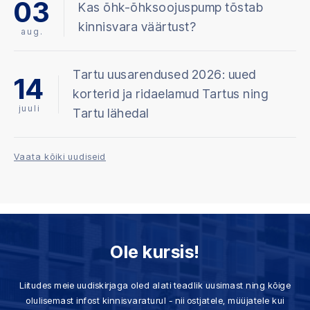
03
Kas õhk-õhksoojuspump tõstab
kinnisvara väärtust?
aug.
Tartu uusarendused 2026: uued
14
korterid ja ridaelamud Tartus ning
juuli
Tartu lähedal
Vaata kõiki uudiseid
Ole kursis!
Liitudes meie uudiskirjaga oled alati teadlik uusimast ning kõige
olulisemast infost kinnisvaraturul - nii ostjatele, müüjatele kui