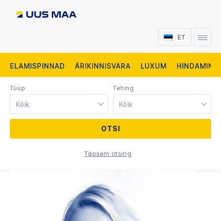
ET
ELAMISPINNAD
ÄRIKINNISVARA
LUXUM
HINDAMINE
Tüüp
Tehing
Kõik
Kõik
Täpsem otsing