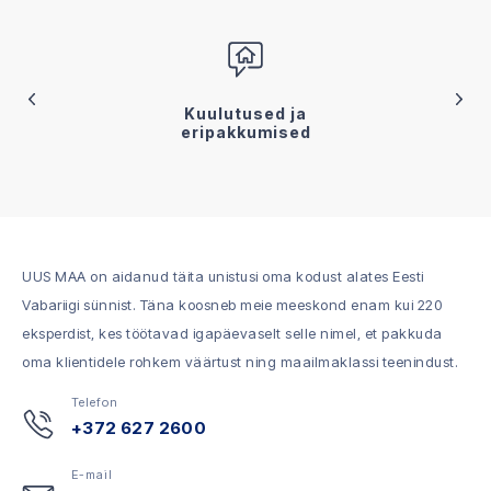
Kuulutused ja
eripakkumised
UUS MAA on aidanud täita unistusi oma kodust alates Eesti
Vabariigi sünnist. Täna koosneb meie meeskond enam kui 220
eksperdist, kes töötavad igapäevaselt selle nimel, et pakkuda
oma klientidele rohkem väärtust ning maailmaklassi teenindust.
Telefon
+372 627 2600
E-mail