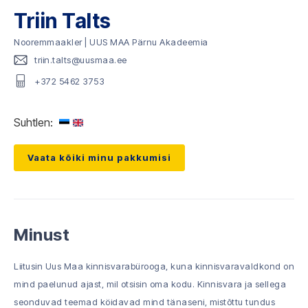
Triin Talts
Nooremmaakler | UUS MAA Pärnu Akadeemia
triin.talts@uusmaa.ee
+372 5462 3753
Suhtlen:
Vaata kõiki minu pakkumisi
Minust
Liitusin Uus Maa kinnisvarabürooga, kuna kinnisvaravaldkond on
mind paelunud ajast, mil otsisin oma kodu. Kinnisvara ja sellega
seonduvad teemad köidavad mind tänaseni, mistõttu tundus