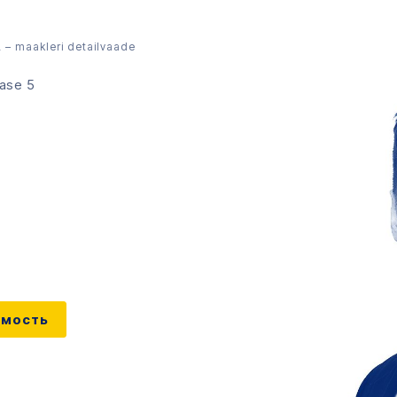
– maakleri detailvaade
tase 5
имость