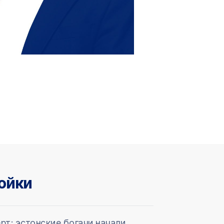
ойки
рт: эстонские богачи начали