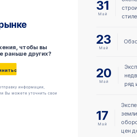
31
строи
Май
стил
 рынке
23
Обзо
ения, чтобы вы
Май
е раньше других?
Эксп
20
недв
Май
ряд 
 отправку информации,
ии Вы можете уточнить свои
Экспе
17
земли
оборо
Май
цен д