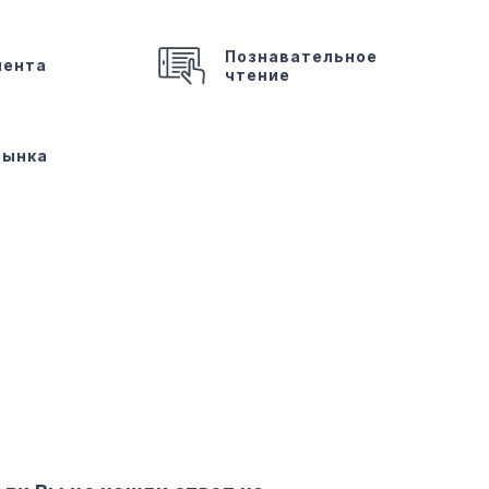
Познавательное
иента
чтение
рынка