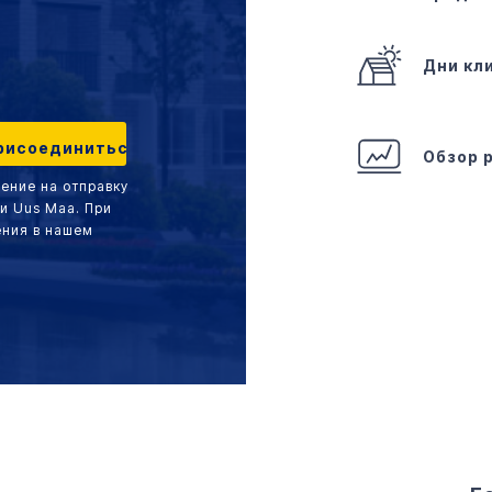
Дни кл
Обзор 
шение на отправку
и Uus Maa. При
ения в нашем