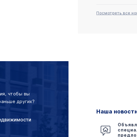
Посмотреть все но
ия, чтобы вы
раньше других?
Наша новост
едвижимости
Объявл
специа
предло