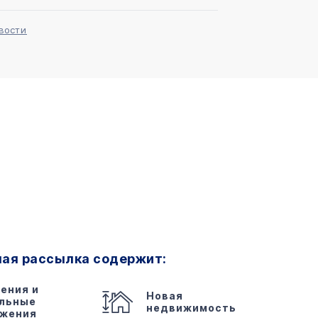
вости
ная рассылка содержит:
ения и
Новая
льные
недвижимость
жения