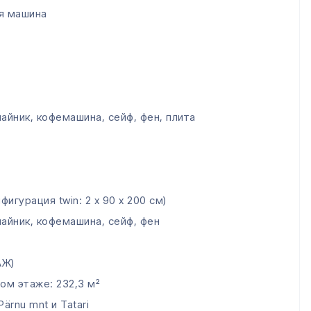
я машина
айник, кофемашина, сейф, фен, плита
игурация twin: 2 x 90 x 200 см)
айник, кофемашина, сейф, фен
АЖ)
м этаже: 232,3 м²
ärnu mnt и Tatari