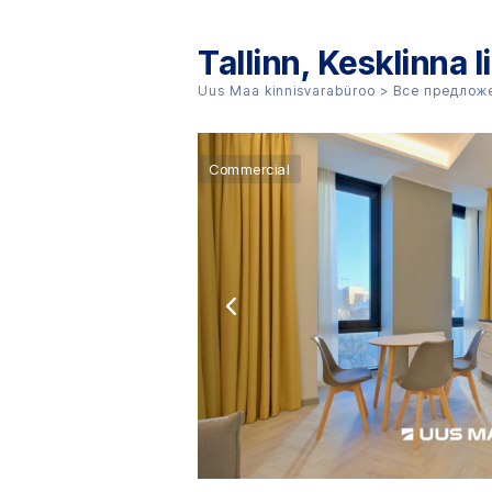
Tallinn, Kesklinna 
Uus Maa kinnisvarabüroo
>
Все предлож
Commercial