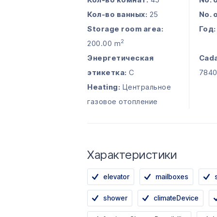
Кол-во ванных:
25
No. 
Storage room area:
Год:
2
200.00 m
Энергетическая
Cada
этикетка:
C
7840
Heating:
Центральное
газовое отопление
Характеристики
elevator
mailboxes
shower
climateDevice