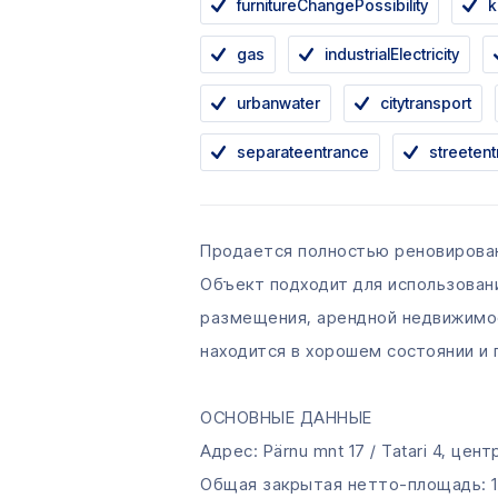
furnitureChangePossibility
k
gas
industrialElectricity
urbanwater
citytransport
separateentrance
streeten
Продается полностью реновирован
Объект подходит для использовани
размещения, арендной недвижимос
находится в хорошем состоянии и
ОСНОВНЫЕ ДАННЫЕ
Адрес: Pärnu mnt 17 / Tatari 4, цен
Общая закрытая нетто-площадь: 1