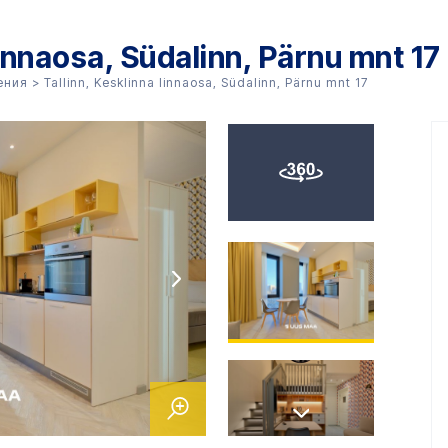
linnaosa, Südalinn, Pärnu mnt 17
ения
>
Tallinn, Kesklinna linnaosa, Südalinn, Pärnu mnt 17