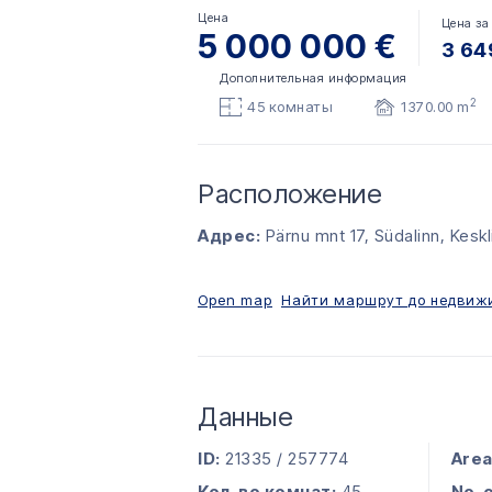
Цена
Цена за
5 000 000 €
3 64
Дополнительная информация
2
45 комнаты
1370.00 m
Расположение
Адрес:
Pärnu mnt 17, Südalinn, Keskl
Open map
Найти маршрут до недвиж
Данные
ID:
21335 / 257774
Area
Кол-во комнат:
45
No. 