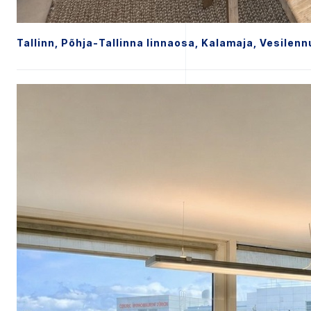
Tallinn, Põhja-Tallinna linnaosa, Kalamaja, Vesilenn