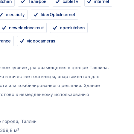
itchen
Телефон
cableTv
internet
electricity
fiberOpticInternet
newelectriccircuit
openkitchen
trance
videocameras
ное здание для размещения в центре Таллина.
я в качестве гостиницы, апартаментов для
ти или комбинированного решения. Здание
 готово к немедленному использованию.
тр города, Таллин
369,8 м²