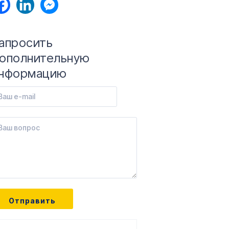
апросить
ополнительную
нформацию