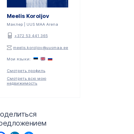
Meelis Koroljov
Mаклер | UUS MAA Arena
+372 53 441 365
meelis.koroljov@uusmaa.ee
Мои языки:
Смотреть профиль
Смотреть всю мою
недвижимость
оделиться
редложением