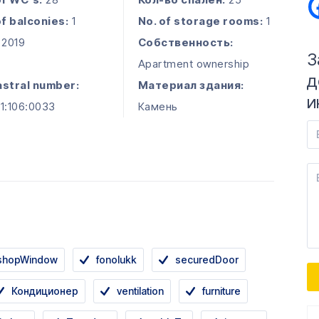
of balconies:
1
No. of storage rooms:
1
2019
Собственность:
З
Apartment ownership
д
stral number:
Материал здания:
и
1:106:0033
Камень
shopWindow
fonolukk
securedDoor
Кондиционер
ventilation
furniture