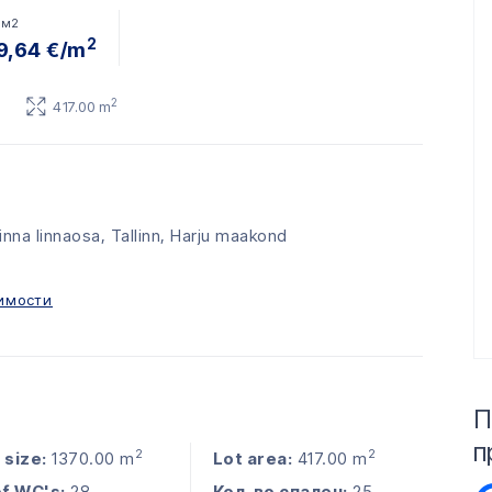
 м2
2
9,64 €/m
2
417.00 m
inna linnaosa, Tallinn, Harju maakond
имости
П
п
2
2
 size:
1370.00 m
Lot area:
417.00 m
of WC's:
28
Кол-во спален:
25