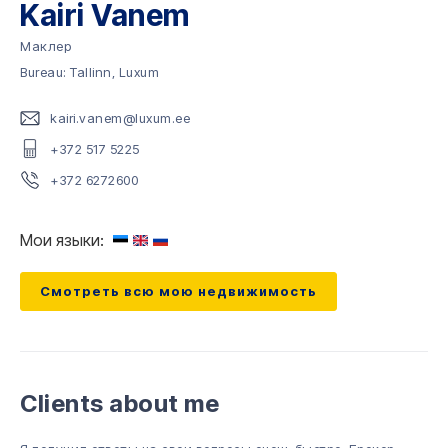
Kairi Vanem
Mаклер
Bureau: Tallinn, Luxum
kairi.vanem@luxum.ee
+372 517 5225
+372 6272600
Мои языки:
Смотреть всю мою недвижимость
Clients about me