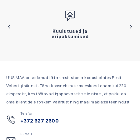
Kuulutused ja
eripakkumised
UUS MAA on aidanud täita unistusi oma kodust alates Eesti
Vabariigi sünnist. Täna koosneb meie meeskond enam kui 220
eksperdist, kes töötavad igapäevaselt selle nimel, et pakkuda
oma klientidele rohkem väärtust ning maailmaklassi teenindust.
Telefon
+372 627 2600
E-mail