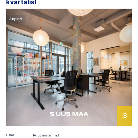
kvartalis!
Äripind
Hind
Ruutmeetrihind