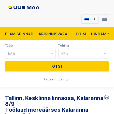
ET
ELAMISPINNAD
ÄRIKINNISVARA
LUXUM
HINDAMINE
Tüüp
Tehing
Kõik
Kõik
Täpsem otsing
Tallinn, Kesklinna linnaosa, Kalaranna
8/9
Töölaud mereäärses Kalaranna