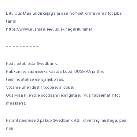
Liitu Uus Maa uudiskirjaga ja saa homset kinnisvarainfot juba
täna!
https://www.uusmaa.ee/uudiskirjagaliitumine/
– – – – – – – – – –
Kodu aitab osta Swedbank.
Pakkumise saamiseks kasuta koodi UUSMAA ja Sind
teenindatakse eelisjärjekorras.
Võtame ühendust 1 tööpäeva jooksul.
Uus Maa kliendile soodsam lepingutasu. Küsi täpsemat infot
maaklerilt.
Finantsteenuseid pakub Swedbank AS. Tutvu tingimustega, pea
nõu.