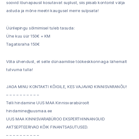
soovid lõunapausil kosutavat suplust, siis piisab kontorist välja
astuda ja mõne meetri kaugusel merre sulpsata!
Üürilepingu sõlmimisel tuleb tasuda:
Ühe kuu üür 150€ + KM
Tagatisraha 150€
Võta ühendust, et selle dünaamilise töökeskkonnaga lähemalt
tutvuma tulla!
JAGA MINU KONTAKTI KÕIGILE, KES VAJAVAD KINNISVARANÕU!
– – – – – – – – – –
Telli hindamine UUS MAA Kinnisvarabüroolt
hindamine@uusmaa.ee
UUS MAA KINNISVARABÜROO EKSPERTHINNANGUID
AKTSEPTEERIVAD KÕIK FINANTSASUTUSED.
– – – – – – – – – –