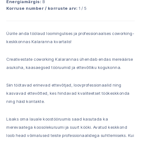
Energiamärgis:
B
Korruse number / korruste arv:
1 / 5
Üürile anda töölaud loomingulises ja professionaalses coworking-
keskkonnas Kalaranna kvartalis!
Creativestate coworking Kalarannas ühendab endas mereäärse
asukoha, kaasaegsed tööruumid ja ettevõtliku kogukonna.
Siin töötavad erinevad ettevõtjad, loovprofessionaalid ning
kasvavad ettevõtted, kes hindavad kvaliteetset töökeskkonda
ning häid kontakte.
Lisaks oma lauale koostööruumis saad kasutada ka
merevaatega koosolekuruumi ja suurt kööki. Avatud keskkond
loob head võimalused teiste professionaalidega suhtlemiseks. Kui