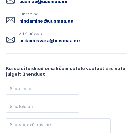
uusmaa@uusmaa.ee
Hindamine
hindamine@uusmaa.ee
Ärikinnisvara
arikinnisvara@uusmaa.ee
Kui sa ei leidnud oma küsimustele vastust siis võta
julgelt ühendust