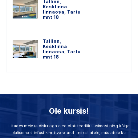
Tallinn,
Kesklinna
linnaosa, Tartu
mnt 18
Tallinn,
Kesklinna
linnaosa, Tartu
mnt 18
Ole kursis!
Liitudes meie uudiskirjaga oled alati teadlik uusimast ning kõige
olulisemast infost kinnisvaraturul - nii ostjatele, müüjatele kui