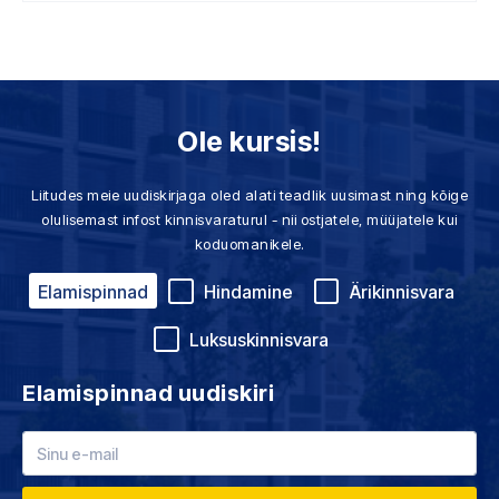
Ole kursis!
Liitudes meie uudiskirjaga oled alati teadlik uusimast ning kõige
olulisemast infost kinnisvaraturul - nii ostjatele, müüjatele kui
koduomanikele.
Elamispinnad
Hindamine
Ärikinnisvara
Luksuskinnisvara
Elamispinnad uudiskiri