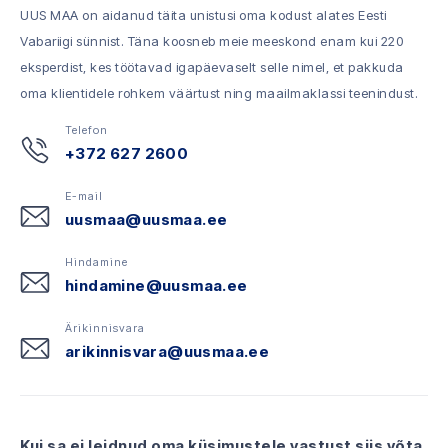
UUS MAA on aidanud täita unistusi oma kodust alates Eesti
Vabariigi sünnist. Täna koosneb meie meeskond enam kui 220
eksperdist, kes töötavad igapäevaselt selle nimel, et pakkuda
oma klientidele rohkem väärtust ning maailmaklassi teenindust.
Telefon
+372 627 2600
E-mail
uusmaa@uusmaa.ee
Hindamine
hindamine@uusmaa.ee
Ärikinnisvara
arikinnisvara@uusmaa.ee
Kui sa ei leidnud oma küsimustele vastust siis võta