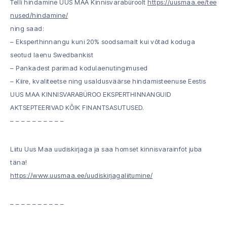
Telli hindamine UUS MAA Kinnisvarabüroolt
https://uusmaa.ee/tee
nused/hindamine/
ning saad:
– Eksperthinnangu kuni 20% soodsamalt kui võtad koduga
seotud laenu Swedbankist
– Pankadest parimad kodulaenutingimused
– Kiire, kvaliteetse ning usaldusväärse hindamisteenuse Eestis
UUS MAA KINNISVARABÜROO EKSPERTHINNANGUID
AKTSEPTEERIVAD KÕIK FINANTSASUTUSED.
– – – – – – – – – –
Liitu Uus Maa uudiskirjaga ja saa homset kinnisvarainfot juba
täna!
https://www.uusmaa.ee/uudiskirjagaliitumine/
– – – – – – – – – –