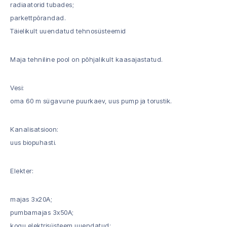
radiaatorid tubades;
parkettpõrandad.
Täielikult uuendatud tehnosüsteemid
Maja tehniline pool on põhjalikult kaasajastatud.
Vesi:
oma 60 m sügavune puurkaev, uus pump ja torustik.
Kanalisatsioon:
uus biopuhasti.
Elekter:
majas 3x20A;
pumbamajas 3x50A;
kogu elektrisüsteem uuendatud;