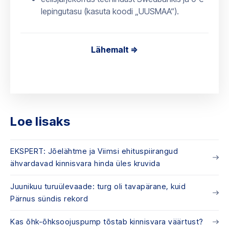
lepingutasu (kasuta koodi „UUSMAA“).
Lähemalt =>
Loe lisaks
EKSPERT: Jõelähtme ja Viimsi ehituspiirangud
ähvardavad kinnisvara hinda üles kruvida
Juunikuu turuülevaade: turg oli tavapärane, kuid
Pärnus sündis rekord
Kas õhk-õhksoojuspump tõstab kinnisvara väärtust?