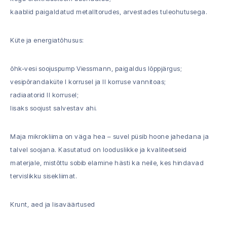
kaablid paigaldatud metalltorudes, arvestades tuleohutusega.
Küte ja energiatõhusus:
õhk-vesi soojuspump Viessmann, paigaldus lõppjärgus;
vesipõrandaküte I korrusel ja II korruse vannitoas;
radiaatorid II korrusel;
lisaks soojust salvestav ahi.
Maja mikrokliima on väga hea – suvel püsib hoone jahedana ja
talvel soojana. Kasutatud on looduslikke ja kvaliteetseid
materjale, mistõttu sobib elamine hästi ka neile, kes hindavad
tervislikku sisekliimat.
Krunt, aed ja lisaväärtused