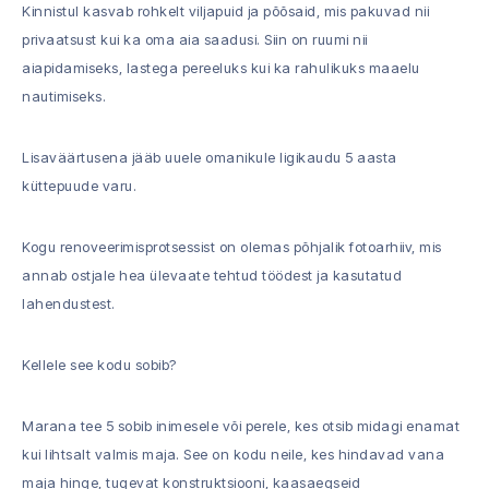
Kinnistul kasvab rohkelt viljapuid ja põõsaid, mis pakuvad nii
privaatsust kui ka oma aia saadusi. Siin on ruumi nii
aiapidamiseks, lastega pereeluks kui ka rahulikuks maaelu
nautimiseks.
Lisaväärtusena jääb uuele omanikule ligikaudu 5 aasta
küttepuude varu.
Kogu renoveerimisprotsessist on olemas põhjalik fotoarhiiv, mis
annab ostjale hea ülevaate tehtud töödest ja kasutatud
lahendustest.
Kellele see kodu sobib?
Marana tee 5 sobib inimesele või perele, kes otsib midagi enamat
kui lihtsalt valmis maja. See on kodu neile, kes hindavad vana
maja hinge, tugevat konstruktsiooni, kaasaegseid