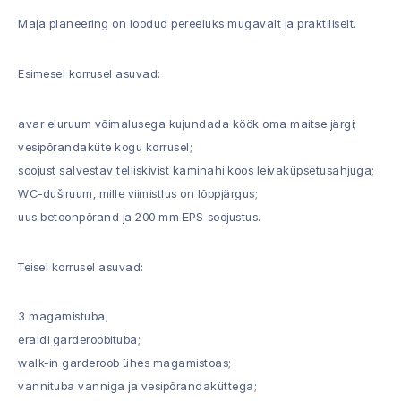
Maja planeering on loodud pereeluks mugavalt ja praktiliselt.
Esimesel korrusel asuvad:
avar eluruum võimalusega kujundada köök oma maitse järgi;
vesipõrandaküte kogu korrusel;
soojust salvestav telliskivist kaminahi koos leivaküpsetusahjuga;
WC-duširuum, mille viimistlus on lõppjärgus;
uus betoonpõrand ja 200 mm EPS-soojustus.
Teisel korrusel asuvad:
3 magamistuba;
eraldi garderoobituba;
walk-in garderoob ühes magamistoas;
vannituba vanniga ja vesipõrandaküttega;