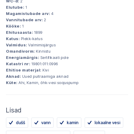
WC-d:
2
Elutube:
1
Magamistubade arv:
4
Vannitubade arv:
2
Kööke:
1
Ehitusaasta:
1899
Katus:
Plekk-katus
Valmidus:
Valmimisjärgus
Omandivorm:
Kinnistu
Energiamärgis:
Sertifikaati pole
Katastri nr:
19801:011:0996
Ehitise materjal:
Kivi
Aknad:
Uued puitraamiga aknad
Küte:
Ahi, Kamin, õhk-vesi soojuspump
Lisad
dušš
vann
kamin
lokaalne vesi