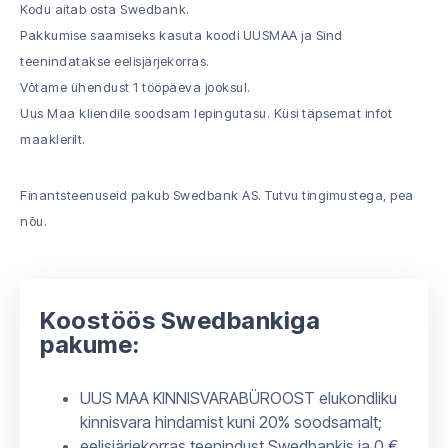
Kodu aitab osta Swedbank.
Pakkumise saamiseks kasuta koodi UUSMAA ja Sind
teenindatakse eelisjärjekorras.
Võtame ühendust 1 tööpäeva jooksul.
Uus Maa kliendile soodsam lepingutasu. Küsi täpsemat infot
maaklerilt.
Finantsteenuseid pakub Swedbank AS. Tutvu tingimustega, pea
nõu.
Koostöös Swedbankiga
pakume:
UUS MAA KINNISVARABÜROOST elukondliku
kinnisvara hindamist kuni 20% soodsamalt;
eelisjärjekorras teenindust Swedbankis ja 0 €