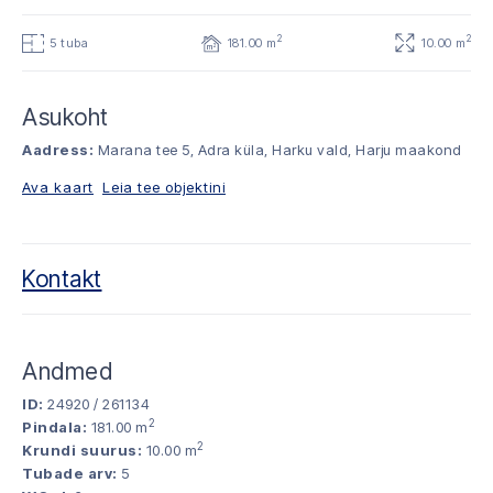
2
2
5 tuba
181.00 m
10.00 m
Asukoht
Aadress:
Marana tee 5, Adra küla, Harku vald, Harju maakond
Ava kaart
Leia tee objektini
Kontakt
Andmed
ID:
24920 / 261134
2
Pindala:
181.00 m
2
Krundi suurus:
10.00 m
Tubade arv:
5