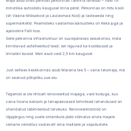
Maja asub ühes parimas piirkonnas Tallinna lähedal – vaid 15-
minutilise autosõidu kaugusel linna piirist. Piirkonnas on mitu kooli
(sh Vääna-Mõisakool ja Laulasmaa Kool) ja lasteaeda ning
supermarketid. Peamisteks vaatamisväärsusteks on Keila juga ja
ajalooline Falli loss.
Selle piirkonna infrastruktuur on suurepärases seisukorras, mida
kinnitavad asfalteeritud teed; siin liiguvad ka koolibussid ja
linnaliini bussid. Meri asub vaid 2,5 km kaugusel.
Just sellises keskkonnas asub Marana tee 5 – vana talumaja, mis
on saanud põhjaliku uue elu.
Tegemist ei ole lihtsalt renoveeritud majaga, vaid koduga, kus
vana hoone iseloom ja tänapäevased tehnilised lahendused on
ühendatud läbimõeldud tervikuks. Renoveerimistööd on
lõppjärgus ning uuele omanikule jääb võimalus anda majale
viimane viimistlus vastavalt oma maitsele ja vajadustele.