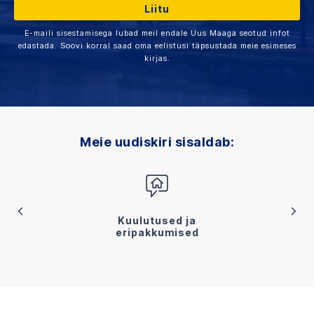
E-maili sisestamisega lubad meil endale Uus Maaga seotud infot
edastada. Soovi korral saad oma eelistusi täpsustada meie esimeses
kirjas.
Meie uudiskiri sisaldab:
Kuulutused ja
eripakkumised