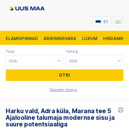
ET
ELAMISPINNAD
ÄRIKINNISVARA
LUXUM
HINDAMINE
Tüüp
Tehing
Kõik
Kõik
Täpsem otsing
Harku vald, Adra küla, Marana tee 5
Ajalooline talumaja modernse sisu ja
suure potentsiaaliga