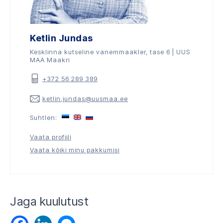
Ketlin Jundas
Kesklinna kutseline vanemmaakler, tase 6 | UUS
MAA Maakri
+372 56 289 389
ketlin.jundas@uusmaa.ee
Suhtlen:
Vaata profiili
Vaata kõiki minu pakkumisi
Jaga kuulutust