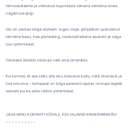
tehnosüsteeme ja võimalust kujundada viimane viimistlus enda
nägemuse järgi.
Siin on olemas kõige olulisem: tugev maja, põhjalikult uuendatud
tehniline baas, hea planeering, looduslähedane asukoht ja väga
suur potentsiaal.
Viimased detailid ootavad veel oma omanikku.
Kui tunned, et see võiks olla sinu tulevane kodu, võta ühendust ja
tule tutvuma – kohapeal on kõige paremini tajutav nii maja tegelik
iseloom kui ka selle valmiv potentsiaal.
JAGA MINU KONTAKTI KÕIGILE, KES VAJAVAD KINNISVARANÕU!
– – – – – – – – – –