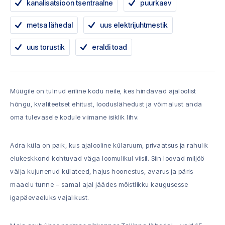
kanalisatsioon tsentraalne
puurkaev
metsa lähedal
uus elektrijuhtmestik
uus torustik
eraldi toad
Müügile on tulnud eriline kodu neile, kes hindavad ajaloolist
hõngu, kvaliteetset ehitust, looduslähedust ja võimalust anda
oma tulevasele kodule viimane isiklik lihv.
Adra küla on paik, kus ajalooline külaruum, privaatsus ja rahulik
elukeskkond kohtuvad väga loomulikul viisil. Siin loovad miljöö
välja kujunenud külateed, hajus hoonestus, avarus ja päris
maaelu tunne – samal ajal jäädes mõistlikku kaugusesse
igapäevaeluks vajalikust.