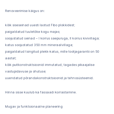
Renoveerimise käigus on:
kõik siseseinad uuesti laotud Fibo plokkidest;
paigaldatud tuuletõke kogu majas;
soojustatud seinad – I korrus saepuruga, II korrus kivivillaga;
katus soojustatud 350 mm mineraalvillaga;
paigaldatud tsingitud plekk-katus, mille tootjagarantii on 50
aastat;
kõik puitkonstruktsioonid immutatud, tagades pikaajalise
vastupidavuse ja ohutuse;
uuendatud põrandakonstruktsioonid ja tehnosüsteemid.
Hinna sisse kuulub ka fassaadi korrastamine.
Mugav ja funktsionaalne planeering