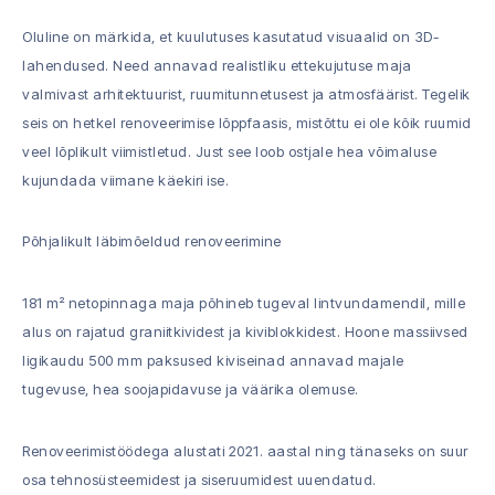
Oluline on märkida, et kuulutuses kasutatud visuaalid on 3D-
lahendused. Need annavad realistliku ettekujutuse maja
valmivast arhitektuurist, ruumitunnetusest ja atmosfäärist. Tegelik
seis on hetkel renoveerimise lõppfaasis, mistõttu ei ole kõik ruumid
veel lõplikult viimistletud. Just see loob ostjale hea võimaluse
kujundada viimane käekiri ise.
Põhjalikult läbimõeldud renoveerimine
181 m² netopinnaga maja põhineb tugeval lintvundamendil, mille
alus on rajatud graniitkividest ja kiviblokkidest. Hoone massiivsed
ligikaudu 500 mm paksused kiviseinad annavad majale
tugevuse, hea soojapidavuse ja väärika olemuse.
Renoveerimistöödega alustati 2021. aastal ning tänaseks on suur
osa tehnosüsteemidest ja siseruumidest uuendatud.