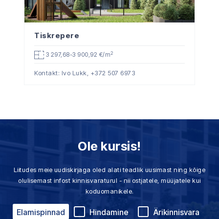
Tiskrepere
2
3 297,68-3 900,92 €/m
Kontakt: Ivo Lukk,
+372 507 6973
Ole kursis!
Liitudes meie uudiskirjaga oled alati teadlik uusimast ning kõige
olulisemast infost kinnisvaraturul - nii ostjatele, müüjatele kui
koduomanikele.
Elamispinnad
Hindamine
Ärikinnisvara