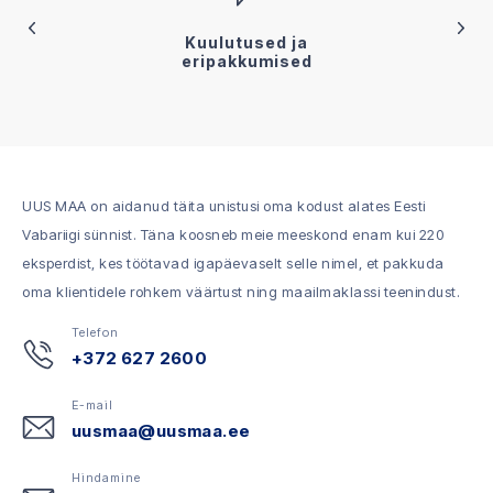
Kuulutused ja
eripakkumised
UUS MAA on aidanud täita unistusi oma kodust alates Eesti
Vabariigi sünnist. Täna koosneb meie meeskond enam kui 220
eksperdist, kes töötavad igapäevaselt selle nimel, et pakkuda
oma klientidele rohkem väärtust ning maailmaklassi teenindust.
Telefon
+372 627 2600
E-mail
uusmaa@uusmaa.ee
Hindamine