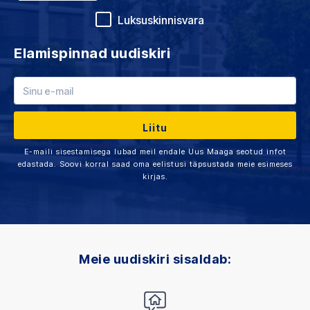
Luksuskinnisvara
Elamispinnad uudiskiri
E-maili sisestamisega lubad meil endale Uus Maaga seotud infot
edastada. Soovi korral saad oma eelistusi täpsustada meie esimeses
kirjas.
Meie uudiskiri sisaldab: