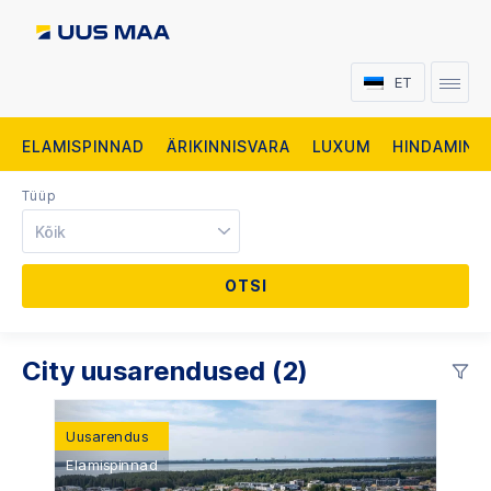
ET
ELAMISPINNAD
ÄRIKINNISVARA
LUXUM
HINDAMINE
Tüüp
Kõik
City uusarendused (2)
Uusarendus
Elamispinnad